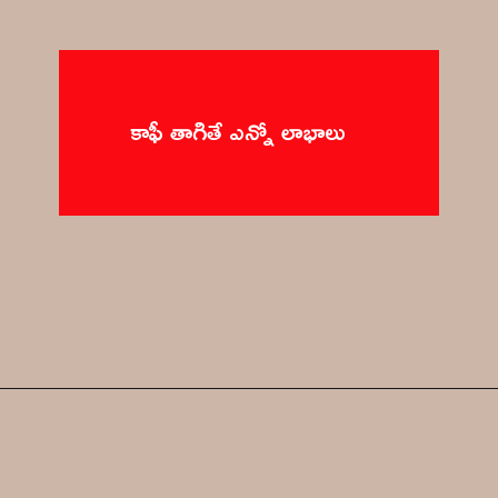
కాఫీ తాగితే ఎన్నో లాభాలు