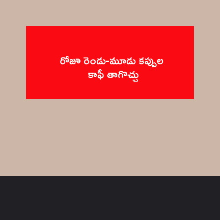
రోజూ రెండు-మూడు కప్పుల
 కాఫీ తాగొచ్చు