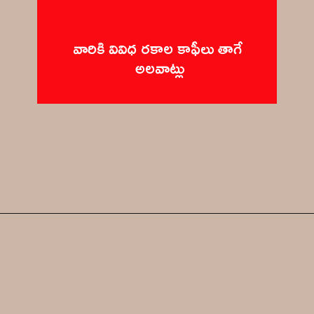
వారికి వివిధ రకాల కాఫీలు తాగే 