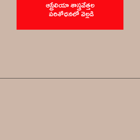
ఆస్ట్రేలియా శాస్త్రవేత్తల 
పరిశోధనలో వెల్లడి