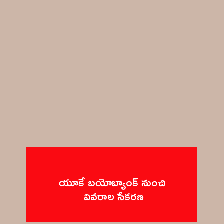
యూకే బయోబ్యాంక్‌ నుంచి 