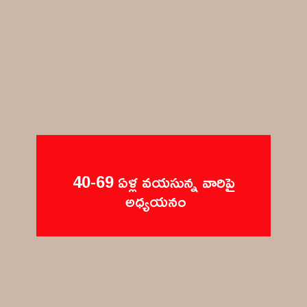
40-69 ఏళ్ల వయసున్న వారిపై 