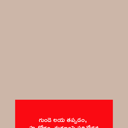
గుండె లయ తప్పడం, 