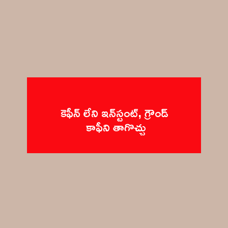
కెఫీన్‌ లేని ఇన్‌స్టంట్‌, గ్రౌండ్‌ 
కాఫీని త