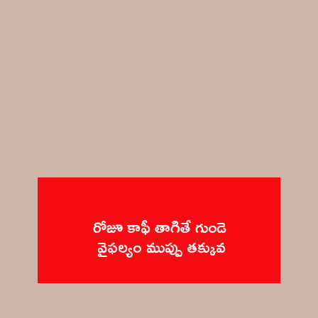
రోజూ కాఫీ తాగితే గుండె 