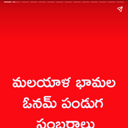
మలయాళ భామల 
ఓనమ్ పండుగ 
సంబరాలు