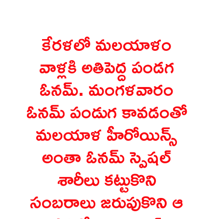
కేరళలో మలయాళం 
వాళ్లకి అతిపెద్ద పండగ 
ఓనమ్. మంగళవారం 
ఓనమ్ పండుగ కావడంతో 
మలయాళ హీరోయిన్స్ 
అంతా ఓనమ్ స్పెషల్ 
శారీలు కట్టుకొని 
సంబరాలు జరుపుకొని ఆ 