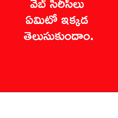
వెబ్ సిరీస్‌లు 
ఏమిటో ఇక్కడ 
తెలుసుకుందాం.
ఇండియన్ ప్రిడేటర్
(హిందీ సిరీస్) 
 జూలై 20 (నెట్ ఫ్లిక్స్)