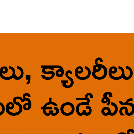
ులు, క్యాలరీలు
లో ఉండే పీనట