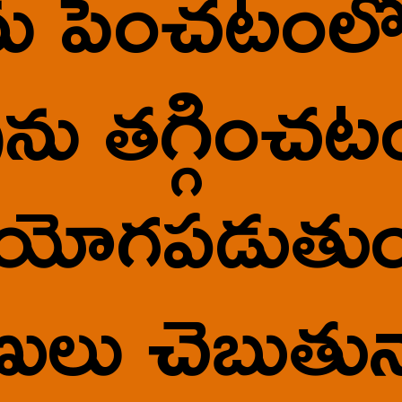
ు పెంచటంలోన
ను తగ్గించట
యోగపడుతుంద
ణులు చెబుతున