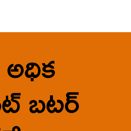
 అధిక 
్ బటర్ 