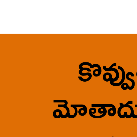
కొవ్వ
మోతాదు