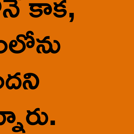
ే కాక, 
ంలోను 
ని 
్నారు.