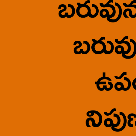
బరువున
బరువు
ఉప
నిపు