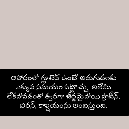
ఆహారంలో గ్లూటెన్ ఉంటే అరుగుదలకు 
ఎక్కువ సమయం పట్టొచ్చు. అదేమీ 
లేకపోవడంతో త్వరగా జీర్ణమైపోయి ప్రొటీన్, 
ఐరన్, కాల్షియంను అందిస్తుంది. 