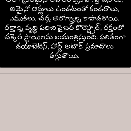
ఆరోగ్యకరమైన ఆహారం క్వినోవా. ప్రొటీన్ లు, 
అమైనో ఆమ్లాలు ఉండటంతో కండరాలు, 
ఎముకలు, చర్మ ఆరోగ్యాన్ని కాపాడతాయి. 
రక్తాన్ని వృద్ధి పరిచి ఫైబర్ కొలెస్ట్రాల్, రక్తంలో 
చక్కెర స్థాయిలను నియంత్రిస్తుంది. ఫలితంగా 
డయాబెటిస్, హార్ట్ అటాక్ ప్రమాదాలు 
తగ్గుతాయి. 