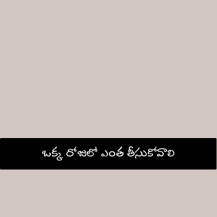
ఒక్క రోజులో ఎంత తీసుకోవాలి