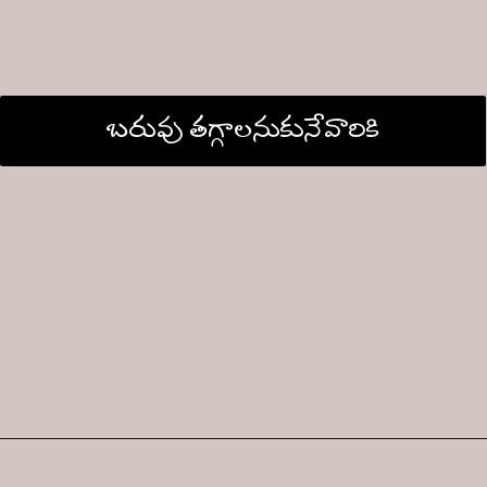
బరువు తగ్గాలనుకునేవారికి