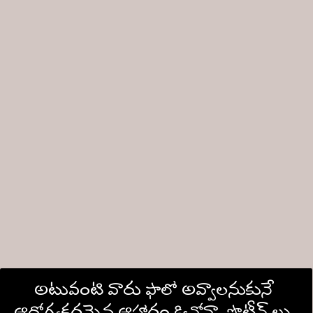
అటువంటి వారు ఫాలో అవ్వాలనుకునే 