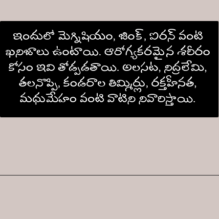
ఇందులో మెగ్నిషియం, జింక్, ఐరన్ వంటి 
ఖనిజాలు ఉంటాయి. ఆరోగ్యకరమైన శరీరం 
కోసం ఇవి తోడ్పడతాయి. అలసట, నిద్రలేమి, 
తలనొప్పి, కండరాల తిమ్మిర్లు, రక్తహీనత, 
మధుమేహం వంటి వాటిని నివారిస్తాయి. 