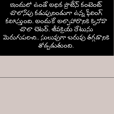
ఇందులో ఉండే అధిక ప్రొటీన్ కంటెంట్ 
చాలాసేపు కడుపునిండుగా ఉన్న ఫీలింగ్ 
కలిగిస్తుంది. అందుకే అల్పాహారానికి క్వినోవా 
చాలా బెటర్. జీవక్రియ రేటును 
మెరుగుపరిచి.. సులువుగా బరువు తగ్గడానికి 
తోడ్పడుతుంది. 