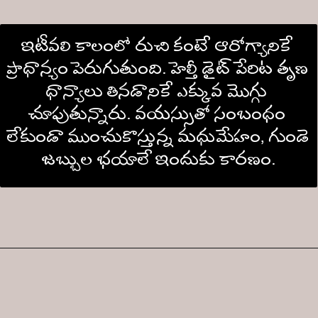
ఇటీవలి కాలంలో రుచి కంటే ఆరోగ్యానికే 
ప్రాధాన్యం పెరుగుతుంది. హెల్తీ డైట్ పేరిట తృణ 
ధాన్యాలు తినడానికే ఎక్కువ మొగ్గు 
చూపుతున్నారు. వయస్సుతో సంబంధం 
లేకుండా ముంచుకొస్తున్న మధుమేహం, గుండె 
జబ్బుల భయాలే ఇందుకు కారణం.