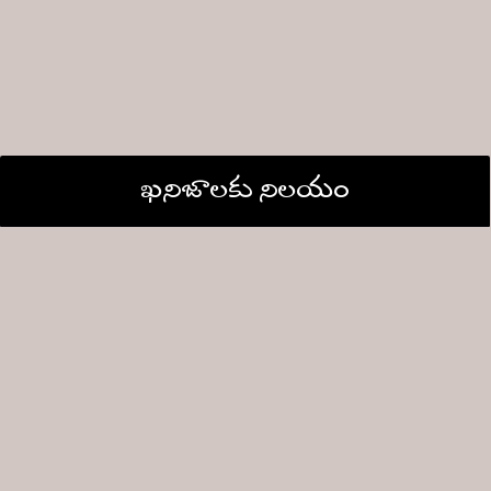
ఖనిజాలకు నిలయం