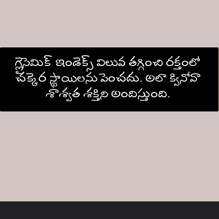
గ్లైసెమిక్ ఇండెక్స్ విలువ తగ్గించి రక్తంలో 
చక్కెర స్థాయిలను పెంచదు. అలా క్వినోవా 
శాశ్వత శక్తిని అందిస్తుంది. 