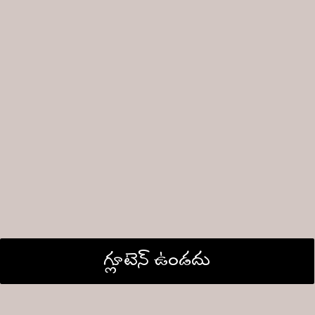
గ్లూటెన్ ఉండదు