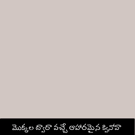
మొక్కల ద్వారా వచ్చే ఆహారమైన క్వినోవా 