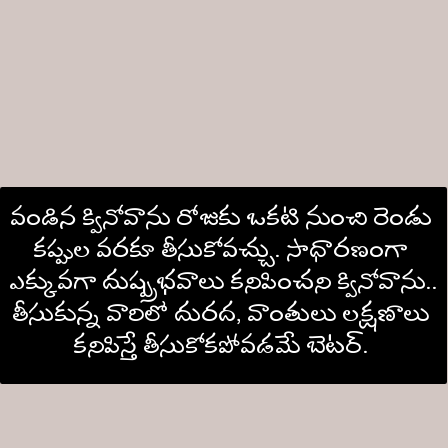
వండిన క్వినోవాను రోజుకు ఒకటి నుంచి రెండు 
కప్పుల వరకూ తీసుకోవచ్చు. సాధారణంగా 
ఎక్కువగా దుష్ప్రభవాలు కనిపించని క్వినోవాను.. 
తీసుకున్న వారిలో దురద, వాంతులు లక్షణాలు 
కనిపిస్తే తీసుకోకపోవడమే బెటర్. 