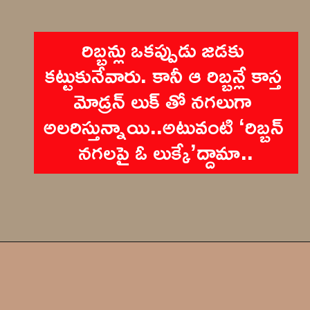
రిబ్బన్లు ఒకప్పుడు జడకు 
కట్టుకునేవారు. కానీ ఆ రిబ్బన్లే కాస్త 
మోడ్రన్ లుక్ తో నగలుగా 
అలరిస్తున్నాయి..అటువంటి ‘రిబ్బన్ 
నగలపై ఓ లుక్కే’ద్దామా..