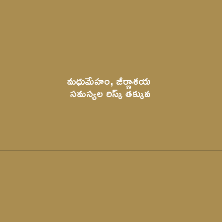
మధుమేహం, జీర్ణాశయ 
సమస్యల