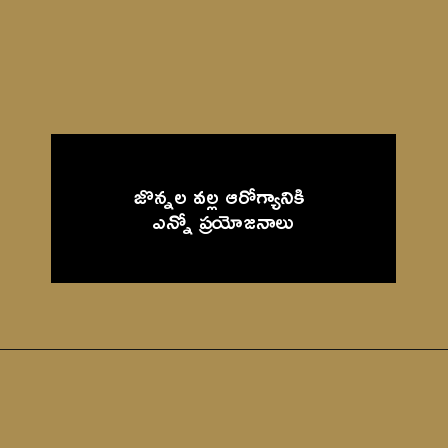
జొన్నల వల్ల ఆరోగ్యానికి 
ఎన్నో ప్రయోజనాలు