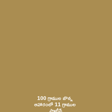
100 గ్రాముల జొన్న 
ఆహారంల
ో 11 గ్రాముల 