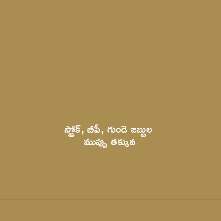
స్ట్రోక్, బీపీ, గుండె జబ
్బుల 