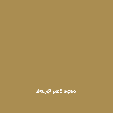
జొన్నల్లో ఫైబర్ అధ