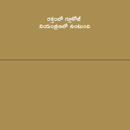
రక్తంలో గ్లూకోజ్ 
నియంత్ర