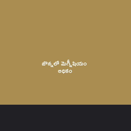
జొన్నలో మెగ్నీషియం 
అధికం