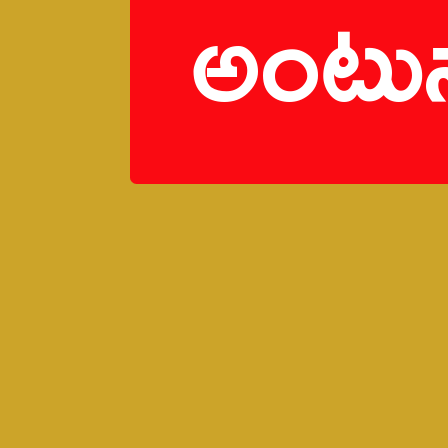
అంటున