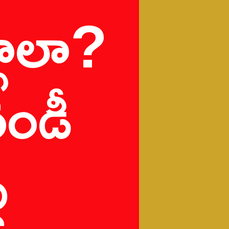
ాలా? 
ండీ 
 