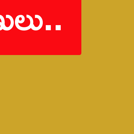
ులు..