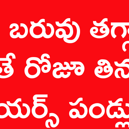
 బరువు తగ్గ
ే రోజూ తిన
యర్స్ పండ్లు