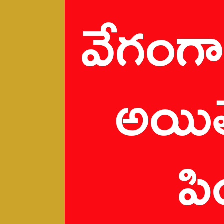
వేగంగా
అయిత
పి