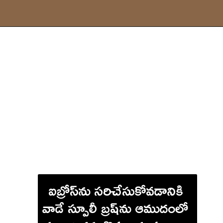
ఐబ్రోస్‌ను సరిచేసుకోవడానికి 
వాడే స్పూలీ బ్రష్‌ను ఆముదంలో 