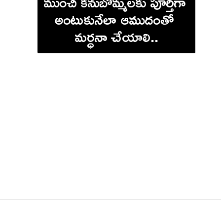
ముంచి కనుబొమ్మలకు పూర్తిగా 
అంటుకునేలా ఆముదంతో 
మర్ధనా చేయాలి..
అదే బ్రష్‌తో మస్కరా 
పెట్టుకున్నట్టు పైన ఇంకా కింది 
కనురెప్పలకు నెమ్మదిగా 
ఆముదాన్ని పూసి..రాత్రంతా 
ఉంచుకొని తెల్లవారి లేచాక 
కడిగేయాలి.