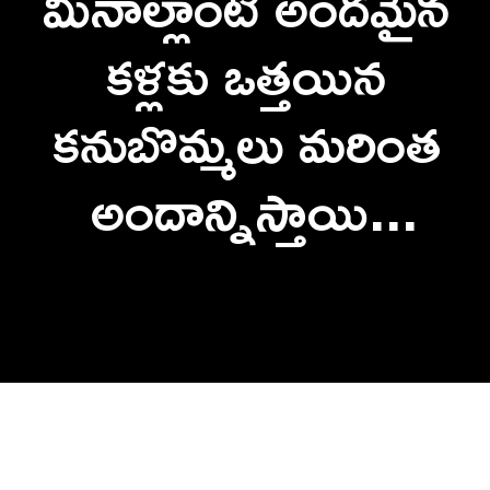
మీనాల్లాంటి అందమైన 
కళ్లకు ఒత్తయిన 
కనుబొమ్మలు మరింత 
అందాన్నిస్తాయి...