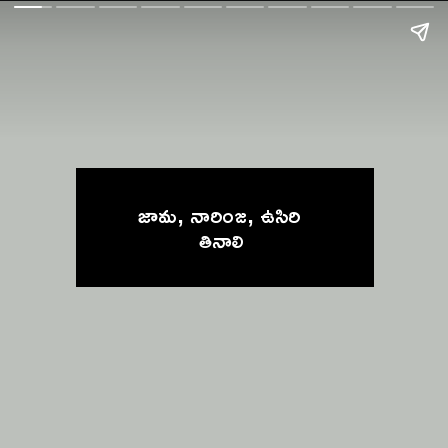
జామ, నారింజ, ఉసిరి 
తినాలి