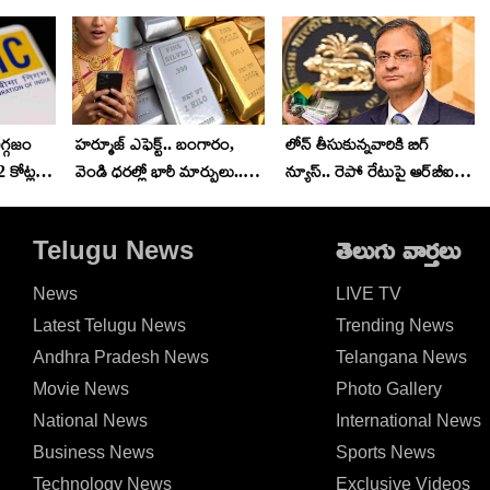
ిగ్గజం
హర్మూజ్ ఎఫెక్ట్.. బంగారం,
లోన్ తీసుకున్నవారికి బిగ్
 కోట్ల
వెండి ధరల్లో భారీ మార్పులు..
న్యూస్.. రెపో రేటుపై ఆర్‌బీఐ
ఏపీ, తెలంగాణలో ధరలు ఇలా..
కీలక నిర్ణయం.. EMI భారం
పెరుగుతుందా? తగ్గుతుందా?
Telugu News
తెలుగు వార్తలు
News
LIVE TV
Latest Telugu News
Trending News
Andhra Pradesh News
Telangana News
Movie News
Photo Gallery
National News
International News
Business News
Sports News
Technology News
Exclusive Videos