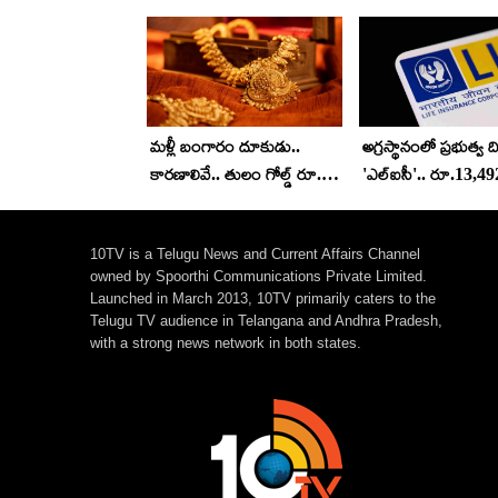
మళ్లీ బంగారం దూకుడు..
అగ్రస్థానంలో ప్రభుత్వ ద
కారణాలివే.. తులం గోల్డ్ రూ. 2
'ఎల్ఐసీ'.. రూ.13,492
లక్షలు కాబోతోందా ? నిపుణులు
నికర లాభం
ఏమన్నారంటే?
10TV is a Telugu News and Current Affairs Channel
owned by Spoorthi Communications Private Limited.
Launched in March 2013, 10TV primarily caters to the
Telugu TV audience in Telangana and Andhra Pradesh,
with a strong news network in both states.