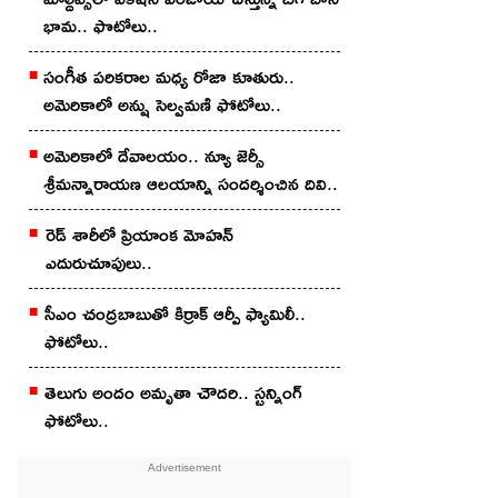
భామ.. ఫొటోలు..
సంగీత పరికరాల మధ్య రోజా కూతురు..
అమెరికాలో అన్షు సెల్వమణి ఫోటోలు..
అమెరికాలో దేవాలయం.. న్యూ జెర్సీ
శ్రీమన్నారాయణ ఆలయాన్ని సందర్శించిన దివి..
రెడ్ శారీలో ప్రియాంక మోహ‌న్
ఎదురుచూపులు..
సీఎం చంద్రబాబుతో కిర్రాక్ ఆర్పీ ఫ్యామిలీ..
ఫోటోలు..
తెలుగు అందం అమృతా చౌద‌రి.. స్ట‌న్నింగ్
ఫోటోలు..