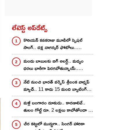
లేటెస్ట్ అప్‌డేట్స్
కొరియ‌న్ కన‌క‌రాజు మూవీలో స్పెష‌ల్
సాంగ్‌.. దక్ష నాగర్కర్ ఫోటోలు..
రాస‌గుమ్మ‌డివే..
మందు బాబులకు బిగ్ అలర్ట్.. మద్యం
ధరలు భారీగా పెరగబోతున్నాయ్..
కారణాలివే? ఎంత శాతం
నేటి నుంచి భార‌త్ వ‌ర్సెస్ శ్రీలంక వార్మ‌ప్
పెరుగుతాయంటే?
మ్యాచ్‌.. 11 కాదు 15 మంది బ్యాటింగ్
చేయొచ్చు.. రూల్స్ చాలా డిఫ‌రెంట్‌
మళ్లీ బంగారం దూకుడు.. కారణాలివే..
తులం గోల్డ్ రూ. 2 లక్షలు కాబోతోందా ?
నిపుణులు ఏమన్నారంటే?
చీర క‌ట్టులో ముద్దుగా.. సింగ‌ర్ హారికా