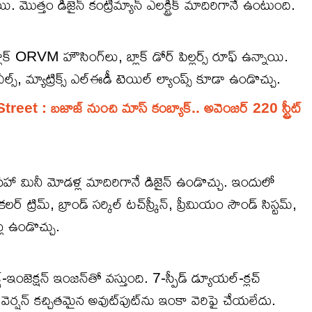
న్నాయి. మొత్తం డిజైన్ కంట్రీమ్యాన్ ఎలక్ట్రిక్ మాదిరిగానే ఉంటుంది.
లాక్ ORVM హౌసింగ్‌లు, బ్లాక్ డోర్ పిల్లర్స్ రూఫ్ ఉన్నాయి.
ీల్స్, మ్యాట్రిక్స్ ఎల్ఈడీ టెయిల్ ల్యాంప్స్ కూడా ఉండొచ్చు.
t : బజాజ్ నుంచి మాస్ కంబ్యాక్.. అవెంజర్ 220 స్ట్రీట్
‌తో సహా మినీ మోడళ్ల మాదిరిగానే డిజైన్‌ ఉండొచ్చు. ఇందులో
్రిమ్, బ్రాండ్ సర్కిల్ టచ్‌స్క్రీన్, ప్రీమియం సౌండ్ సిస్టమ్,
ర్లు ఉండొచ్చు.
్ట్-ఇంజెక్షన్ ఇంజన్‌తో వస్తుంది. 7-స్పీడ్ డ్యూయల్-క్లచ్
 వెర్షన్ కచ్చితమైన అవుట్‌పుట్‌ను ఇంకా వెరిఫై చేయలేదు.