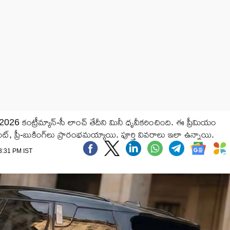
 కంట్రీమ్యాన్-సీ లాంచ్ తేదీని మినీ ధృవీకరించింది. ఈ ప్రీమియం
 ప్రీ-బుకింగ్‌లు ప్రారంభమయ్యాయి. పూర్తి వివరాలు ఇలా ఉన్నాయి.
03:31 PM IST