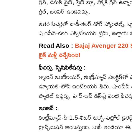
గ్రీన్, ననుక్ వైట్, స్లేట్ బ్లూ, స్మోకీ గ్రీన్ ఉ
గ్రిల్, బంపర్ ఉండవచ్చు.
ఇతర ఫీచర్లలో బాడీ-కలర్ డోర్ హ్యాండిల్స్, బ్
షాంపేన్-కలర్ ఎక్స్‌టీరియర్ ట్రిమ్, అల్లాయ్ వ
Read Also :
Bajaj Avenger 220 Stree
బైక్ మళ్లీ వచ్చేసింది!
ఫీచర్లు, స్పెషిఫికేషన్లు :
క్యాబిన్ ఇంటీరియర్, కంట్రీమ్యాన్ ఎలక్ట్రిక్
డ్యూయల్-టోన్ ఇంటీరియర్ థీమ్, షాంపేన్ కలర్ ట
ప్యాడిల్ షిఫ్టర్లు, హెడ్-అప్ డిస్‌ప్లే వంటి ఫీచ
ఇంజిన్ :
కంట్రీమ్యాన్-సీ 1.5-లీటర్ టర్బో-పెట్రోల్ డైరెక
ట్రాన్స్‌మిషన్ అందిస్తుంది. మినీ ఇండియా ఈ