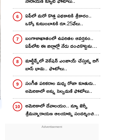
నారాయణ్ క్యూట్ ఫోటోలు..
ఏపీలో మరో కొత్త పథకానికి శ్రీకారం..
ఒక్కో కుటుంబానికి రూ.25వేలు..
బంగాళాఖాతంలో ఉపరితల ఆవర్తనం..
ఏపీలోని ఈ జిల్లాల్లో నేడు దంచికొట్టనున్న
వానలు.. హెచ్చరికలు జారీ
మాల్దీవ్స్‌లో వెకేషన్ ఎంజాయ్ చేస్తున్న బిగ్
బాస్ భామ.. ఫొటోలు..
సంగీత పరికరాల మధ్య రోజా కూతురు..
అమెరికాలో అన్షు సెల్వమణి ఫోటోలు..
అమెరికాలో దేవాలయం.. న్యూ జెర్సీ
శ్రీమన్నారాయణ ఆలయాన్ని సందర్శించిన
దివి..