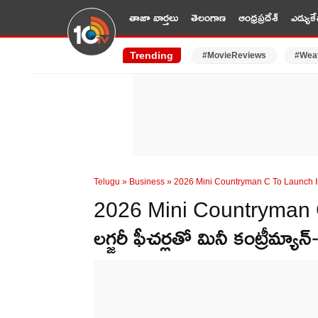
తాజా వార్తలు
తెలంగాణ
ఆంధ్రప్రదేశ్
ఎడ్యుకే
Trending
#MovieReviews
#Wea
Telugu
»
Business
»
2026 Mini Countryman C To Launch In
2026 Mini Countryman C : క
లగ్జరీ ఫీచర్లతో మినీ కంట్రీమ్యాన్-