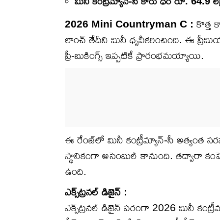
మినీ కంట్రీమ్యాన్-సీ కారు ధర రూ. 64.9 ల
2026 Mini Countryman C :
కొత్త క
లాంచ్ తేదీని మినీ ధృవీకరించింది. ఈ ప్ర
ప్రీ-బుకింగ్స్ ఇప్పటికే ప్రారంభమయ్యాయి.
ఈ రేంజ్‌లో మినీ కంట్రీమ్యాన్-సీ అత్యంత స
స్థానికంగా అసెంబుల్ కానుంది. తద్వారా క
ఉంది.
ఎక్స్‌ట్రనల్ డిజైన్ :
ఎక్స్‌ట్రనల్ డిజైన్ పరంగా 2026 మినీ కంట్రీమ్య