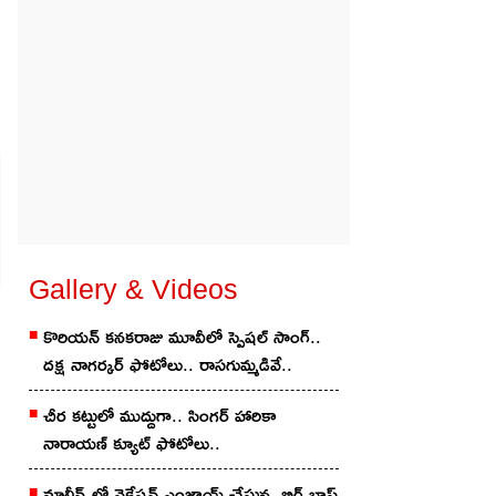
్
Gallery & Videos
కొరియ‌న్ కన‌క‌రాజు మూవీలో స్పెష‌ల్ సాంగ్‌..
దక్ష నాగర్కర్ ఫోటోలు.. రాస‌గుమ్మ‌డివే..
చీర క‌ట్టులో ముద్దుగా.. సింగ‌ర్ హారికా
నారాయణ్ క్యూట్ ఫోటోలు..
మాల్దీవ్స్‌లో వెకేషన్ ఎంజాయ్ చేస్తున్న బిగ్ బాస్