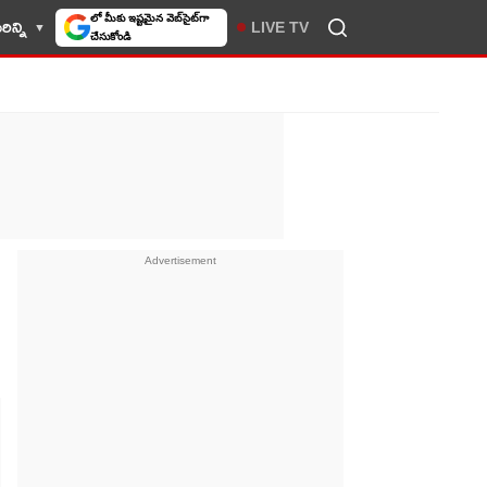
ిన్ని
LIVE TV
10TV సెలెక్ట్ చేసుకోండి