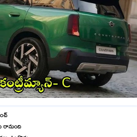
ాంచ్
సీ రానుంది