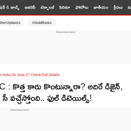
షన్ & జాబ్స్
బిజినెస్
టెక్నాలజీ
సినిమా
ఫోటోలు
జాతీయం
క్రీడలు
మర
therUpdates
#GoldRates
 India On June 17 Check Full Details
ొత్త కారు కొంటున్నారా? అదిరే డిజైన్,
 సీ వచ్చేస్తోంది.. ఫుల్ డిటెయిల్స్!