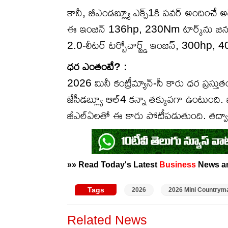
కానీ, బీఎండబ్ల్యూ ఎక్స్1కి పవర్ అందించే అ
ఈ ఇంజన్ 136hp, 230Nm టార్క్‌ను జనరేట్ చేస
2.0-లీటర్ టర్బోచార్జ్డ్ ఇంజన్, 300hp, 40
ధర ఎంతంటే? :
2026 మినీ కంట్రీమ్యాన్-సీ కారు ధర ప్రస్తు
జేసీడబ్ల్యూ ఆల్4 కన్నా తక్కువగా ఉంటుంది. భా
జీఎల్ఏలతో ఈ కారు పోటీపడుతుంది. తద్వారా
»» Read Today's Latest
Business
News 
Tags
2026
2026 Mini Countrym
Related News