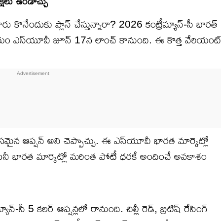
క్షలు ఉండొచ్చు
ారు కొనేందుకు ప్లాన్ చేస్తున్నారా? 2026 కంట్రీమ్యాన్-సీ భారత్
ీమియం ఎస్‌యూవీ జూన్ 17న లాంచ్ కానుంది. ఈ కొత్త వేరియంట
రసమైన ఆప్షన్ అని చెప్పొచ్చు. ఈ ఎస్‌యూవీ భారత మార్కెట్లో
ంపెనీ భారత మార్కెట్లో మరింత పోటీ ధరకే అందించే అవకాశం
ాన్-సీ 5 కలర్ ఆప్షన్లలో రానుంది. చిల్లీ రెడ్, బ్రిటిష్ రేసింగ్