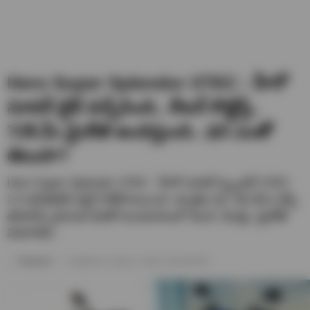
Hero Super Splendor XTEC : హీరో
సూపర్ బైక్ వచ్చేసింది.. లీటర్ కొట్టిస్తే..
72కి.మీ మైలేజీ అందిస్తుంది.. ధర ఎంతో
తెలుసా?
Hero Super Splendor XTEC : హీరో సూపర్ స్ప్లెండర్ XTEC
2.0 అప్‌డేటెడ్ వెర్షన్‌ రిలీజ్ అయింది. ఈ బైకు రూ. 86,500 (ఎక్స్-
షోరూమ్) ప్రారంభ ధరతో అందుబాటులో ఉంది. ఫీచర్లు, మైలేజీ
వివరాలివే..
Sreehari A
Published on- May 27, 2026 / 04:55 PM IST