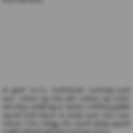
కంపెనీ రిలీజ్ చేసింది.
ఈ బైకులో 124.7cc, సింగిల్-సిలిండర్, ఎయిర్-కూల్డ్ ఇంజన్
ఉంది. 7,500rpm వద్ద 10hp పవర్, 6,000rpm వద్ద 10.6Nm
టాప్ టార్క్‌ను జనరేట్ చేస్తుంది. లీటరుకు 72 కిలోమీటర్ల మైలేజీని
ఇస్తుందని కంపెనీ పేర్కొంది. ఈ మెరుగైన ఇంధన (Hero Super
Splendor XTEC) సామర్థ్యం కోసం ఇందులో ప్రోగ్రామ్డ్ ఫ్యూయల్
ఇంజెక్షన్ ఐడిల్ స్టాప్-స్టార్ట్ సిస్టమ్ వంటి ఫీచర్లు ఉన్నాయి.