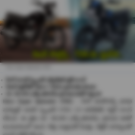
Hero Super Splendor XTEC
హీరో సూపర్ స్ప్లెండర్ ఎక్స్‌టీఈసీ బైక్ లాంచ్
లీటర్ పెట్రోల్‌తో ఏకంగా 72కి.మీ ప్రయాణించగలదు
రూ. 86,500 (ఎక్స్-షోరూమ్) ప్రారంభ ధరతో వస్తుంది
Hero Super Splendor XTEC :
హీరో మోటోకార్ప్ భారత
మార్కెట్లో సూపర్ స్ప్లెండర్ XTEC 2.0 అప్‌డేటెడ్ వెర్షన్‌ లాంచ్
చేసింది. ఈ బైకు రూ. 86,500 (ఎక్స్-షోరూమ్) ప్రారంభ ధరతో
అందుబాటులో ఉంది. కొత్త ఎలక్ట్రానిక్ ఫీచర్లు, డిజైన్ మార్పులతో