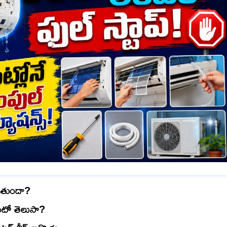
వుతుందా?
లంటో తెలుసా?