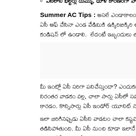
ఏసీలోని ఫిల్టర్లు దుమ్ము, ధూళి కారణంగా వాట
Summer AC Tips :
అసలే ఎండాకాలం..
ఏసీ ఆఫ్ చేసినా ఎండ వేడిమికి ఉక్కిరిబి
కండిషన్ లో ఉండాలి. లేదంటే ఇబ్బందులు త
మీ ఇంట్లో ఏసీ సరిగా పనిచేస్తుందా? ఎందు
నిరంతర వాడకం వల్ల, చాలా సార్లు ఏసీలో 
కారడం. కొన్నిసార్లు ఏసీ ఇండోర్ యూనిట్ న
ఇలా జరిగినప్పుడు ఏసీని వాడటం చాలా కష్ట
తడిసిపోతుంది. మీ ఏసీ నుంచి కూడా ఇలానే న