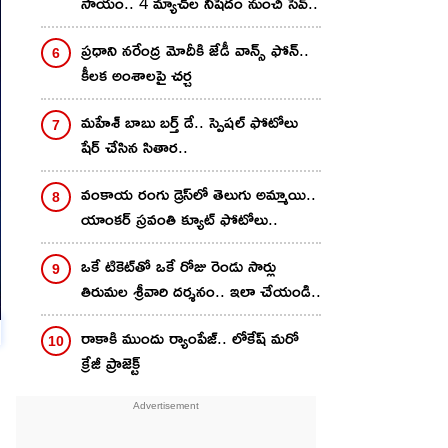
సాయం.. 4 మ్యాచ్‌ల నిషేదం నుంచి సేవ్‌..
ప్రధాని నరేంద్ర మోదీకి జేడీ వాన్స్ ఫోన్..
కీలక అంశాలపై చర్చ
మ‌హేశ్ బాబు బ‌ర్త్ డే.. స్పెష‌ల్ ఫోటోలు
షేర్ చేసిన సితార‌..
వంకాయ రంగు డ్రెస్‌లో తెలుగు అమ్మాయి..
యాంక‌ర్ స్ర‌వంతి క్యూట్ ఫోటోలు..
ఒకే టికెట్‌తో ఒకే రోజు రెండు సార్లు
తిరుమల శ్రీవారి దర్శనం.. ఇలా చేయండి..
రాకాకి ముందు ర్యాంపేజ్.. లోకేష్ మరో
క్రేజీ ప్రాజెక్ట్