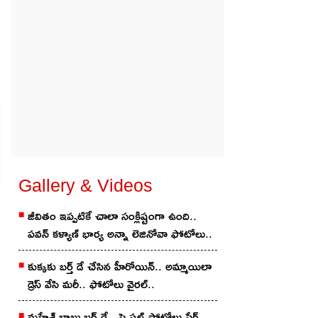
Gallery & Videos
జీవితం ఇప్పటికే చాలా సంక్లిష్టంగా ఉంది..
ప‌వ‌న్ కళ్యాణ్ భార్య అన్నా లెజినోవా ఫోటోలు..
కుక్క‌కు బ‌ర్త్ డే చేసిన హీరోయిన్‌.. అమ్మాయిలా
డ్రెస్ వేసి మ‌రీ.. ఫోటోలు వైర‌ల్‌..
మ‌హేశ్ బాబు బ‌ర్త్ డే.. స్పెష‌ల్ ఫోటోలు షేర్