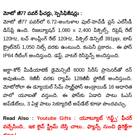
మోటో జీ77 పవర్ ఫీచర్లు, స్పెసిఫికేషన్లు :
మోటో జీ77 పవర్‌లో 6.72-అంగుళాల ఫుల్-హెచ్‌డీ ప్లస్ ఎల్‌సీడీ
డిస్‌ప్లే ఉంది. రిజల్యూషన్ 1,080 x 2,400 పిక్సెల్స్, రిఫ్రెష్ రేట్
120Hz, టచ్ శాంప్లింగ్ రేట్ 120Hz, పిక్సెల్ డెన్సిటీ 391ppi, టాప్
బ్రైట్‌నెస్ 1,050 నిట్స్ వరకు ఉంటుంది. కంపెనీ ప్రకారం.. ఈ ఫోన్
IP64 రేటింగ్ అందిస్తుంది. డస్ట్, వాటర్ రెసిస్టెన్స్ అందిస్తుంది.
ఆక్టా-కోర్ మీడియాటెక్ డైమెన్సిటీ 6000 సిరీస్ ప్రాసెసర్‌తో రన్
అవుతుంది. 8జీబీ వరకు ర్యామ్ 128జీబీ స్టోరేజ్ అందిస్తుంది.
మోటోరోలా ఈ డ్యూయల్ సిమ్ స్మార్ట్‌ఫోన్ ఆండ్రాయిడ్ 16 ఆధారిత
హలో యూఐతో వస్తుంది. ఈ ఫోన్‌కు ఏడాది పాటు ఓఎస్
అప్‌డేట్‌లు, 3 ఏళ్ల పాటు సెక్యూరిటీ అప్‌డేట్‌ కూడా పొందవచ్చు.
Read Also :
Youtube Gifts : యూట్యూబ్ ‘గిఫ్ట్స్’ ఫీచర్‌
వచ్చేసింది.. ఇక లైవ్ స్ట్రీమ్ చేస్తే చాలు.. ఫ్యాన్స్ నుంచి డైరెక్ట్‌గా