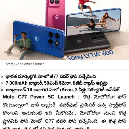
Moto G77 Power Launch
భారత మార్కెట్లోకి మోటో జీ77 పవర్ ఫోన్ వచ్చేసింది
7,000mAh బ్యాటరీ, 50ఎంపీ కెమెరా, 8జీబీ ర్యామ్ ఆప్షన్లు
ఆండ్రాయిడ్ 16 ఆధారిత హలో యూఐ, 3 ఏళ్లు సెక్యూరిటీ అప్‌డేట్‌
Moto G77 Power 5G Launch :
కొత్త మోటోరోలా ఫోన్
కొంటున్నారా? భారీ బ్యాటరీ, పవర్‌ఫుల్ ప్రాసెసర్‌ ఉన్న స్మార్ట్‌ఫోన్‌
కొనాలని అనుకుంటే ఇది మీకోసమే.. మోటోరోలా నుంచి కొత్త
ఫ్లాగ్‌షిప్ ఫోన్ మోటో G77 పవర్‌ ఫోన్ వచ్చేసింది. ఈ కొత్త ఫోన్