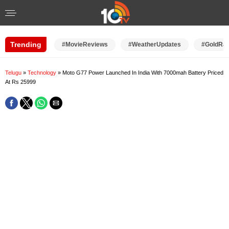
Trending
#MovieReviews
#WeatherUpdates
#GoldRat
Telugu
»
Technology
»
Moto G77 Power Launched In India With 7000mah Battery Priced
At Rs 25999