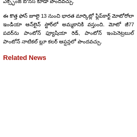
ఎక్స్ఛేంజ్ బోనస్‌ కూడా పొందవచ్చు.
ఈ కొత్త ఫోన్ జూలై 13 నుంచి భారత మార్కెట్లో ఫ్లిప్‌కార్ట్ మోటోరోలా
ఇండియా ఆన్‌లైన్ స్టోర్‌లో అమ్మకానికి వస్తుంది. మోటో జీ77
పవర్‌ను పాంటోన్ ఫ్యూషియా రెడ్, పాంటోన్ ఇంపెనెట్రబుల్
పాంటోన్ నాటికల్ బ్లూ కలర్ ఆప్షన్లలో పొందవచ్చు.
Related News