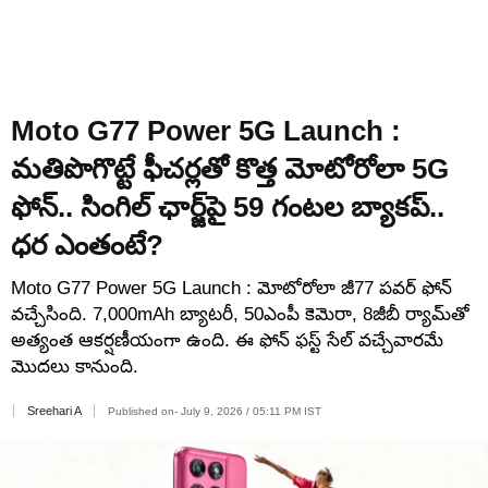
Moto G77 Power 5G Launch :
మతిపొగొట్టే ఫీచర్లతో కొత్త మోటోరోలా 5G
ఫోన్.. సింగిల్ ఛార్జ్‌పై 59 గంటల బ్యాకప్..
ధర ఎంతంటే?
Moto G77 Power 5G Launch : మోటోరోలా జీ77 పవర్ ఫోన్
వచ్చేసింది. 7,000mAh బ్యాటరీ, 50ఎంపీ కెమెరా, 8జీబీ ర్యామ్‌తో
అత్యంత ఆకర్షణీయంగా ఉంది. ఈ ఫోన్ ఫస్ట్ సేల్ వచ్చేవారమే
మొదలు కానుంది.
Sreehari A
Published on- July 9, 2026 / 05:11 PM IST