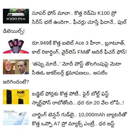
సూపర్ ఫోన్ మావా.. కొత్త రెడ్‌మి K100 ప్రో
సిరీస్ భలే ఉందిగా.. ఫీచర్లు చూస్తే ఫిదానే.. ఫుల్
డిటెయిల్స్!
రూ.949కే కొత్త ఐటెల్ Ace 3 హీరా.. బ్లూటూత్,
కాల్ రికార్డింగ్, వైర్‌లెస్ FMతో అదిరే ఫీచర్ ఫోన్!
‘తప్పు మాదే..’ మోదీ పోస్ట్ తొలగింపుపై మెటా
సీఈఓ జుకర్‌బర్గ్ క్షమాపణలు.. అసలేం
జరిగిందంటే?
బడ్జెట్ ఫోన్లకు కొత్త పోటీ.. ఫైర్ బోల్ట్ ఫస్ట్
స్మార్ట్‌ఫోన్ రాబోతోంది.. ధర రూ.20 వేల లోపే..!
చార్జింగ్ టెన్షన్ గుడ్‌బై.. 10,000mAh బ్యాటరీతో
కొత్త ఒప్పో A7 ప్రో మ్యాక్స్ ఎంట్రీ.. ధర జస్ట్