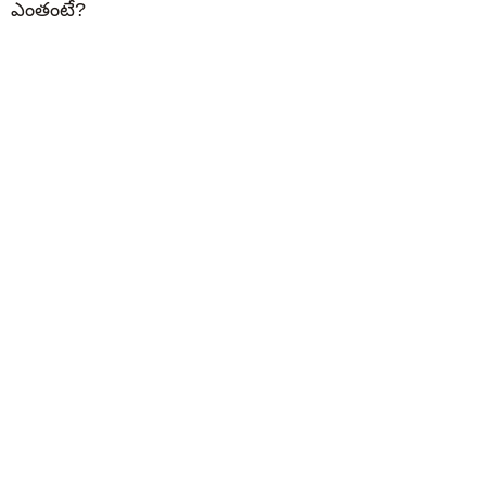
ఎంతంటే?