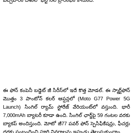
వచ్చేవారం దేశంలో ఫస్ట్ సేల్ ప్రారంభం కానుంది.
ఈ ఫోన్ కంపెనీ బడ్జెట్ జీ సిరీస్‌లో ఇదే కొత్త మోడల్. ఈ స్మార్ట్‌ఫోన్
మొత్తం 3 పాంటోన్ కలర్ ఆప్షన్లలో (Moto G77 Power 5G
Launch) సింగిల్ ర్యామ్ స్టోరేజ్ వేరియంట్‌లో వస్తుంది. భారీ
7,000mAh బ్యాటరీ కూడా ఉంది. సింగిల్ ఛార్జ్‌పై 59 గంటల వరకు
బ్యాకప్‌ అందిస్తుంది. మోటో జీ77 పవర్ ఫోన్ స్పెసిఫికేషన్లు, ఫీచర్లు
ధరకు సంబంధించి పూర్తి వివరాలను ఇప్పుడు తెలుసుకుందాం.