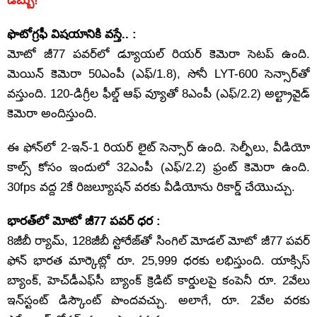
డబ్బు!
ఫొటోగ్రఫీ విషయానికి వస్తే.. :
మోటో జీ77 పవర్‌లో డ్యూయల్ రియర్ కెమెరా సెటప్ ఉంది.
మెయిన్ కెమెరా 50ఎంపీ (ఎఫ్/1.8), సోనీ LYT-600 సెన్సార్‌తో
వస్తుంది. 120-డిగ్రీల ఫీల్డ్ ఆఫ్ వ్యూతో 8ఎంపీ (ఎఫ్/2.2) అల్ట్రావైడ్
కెమెరా అందిస్తుంది.
ఈ ఫోన్‌లో 2-ఇన్-1 రియర్ లైట్ సెన్సార్ ఉంది. సెల్ఫీలు, వీడియో
కాల్స్ కోసం ఇందులో 32ఎంపీ (ఎఫ్/2.2) ఫ్రంట్ కెమెరా ఉంది.
30fps వద్ద 2కే రిజల్యూషన్ వరకు వీడియోను రికార్డ్ చేయొచ్చు.
భారత్‌లో మోటో జీ77 పవర్ ధర :
8జీబీ ర్యామ్, 128జీబీ స్టోరేజ్‌తో సింగిల్ మోడల్ మోటో జీ77 పవర్
ఫోన్ భారత మార్కెట్లో రూ. 25,999 ధరకు లభిస్తుంది. యాక్సిస్
బ్యాంక్, హెచ్‌డీఎఫ్‌సీ బ్యాంక్ క్రెడిట్ కార్డులపై కంపెనీ రూ. 2వేలు
ఇన్‌స్టంట్ డిస్కౌంట్ పొందవచ్చు. అలాగే, రూ. 2వేల వరకు