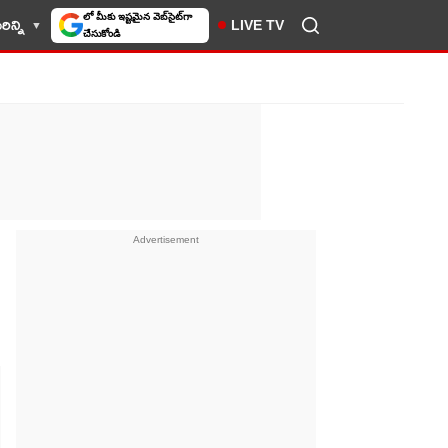
ిన్ని
LIVE TV
10TV సెలెక్ట్ చేసుకోండి