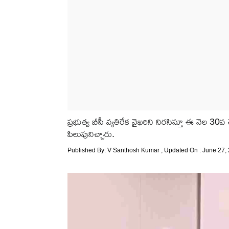
ప్రభుత్వ బీసీ వ్యతిరేక వైఖరిని నిరసిస్తూ ఈ నెల 30
పిలుపునిచ్చారు.
Published By:
V Santhosh Kumar
, Updated On : June 27,