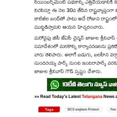
రీయింబర్స్‌మెంట్ పథకాన్ని ఎత్తివేయడానికి కు
నిరసిస్తూ ఈ నెల 30వ తేదీన రాష్ట్రవ్యాప్తం
కాలేజీల బంద్‌తో పాటు అదే రోజున రాష్ట్రంలోని
ముట్టడిస్తామని ఆయన హెచ్చరించారు.
మరోవైపు బీసీ జేఏసీ చైర్మన్ జాజుల శ్రీనివా
సమావేశంలో మరికొన్ని కార్యాచరణలను ప్రకటించా
వారు తెలిపారు. అలాగే బడుగు, బలహీన వర్గాల
సుందరయ్య పార్క్ నుంచి ఇందిరాపార్క్ వరకు 
జాజుల శ్రీనివాస్ గౌడ్ స్పష్టం చేశారు.
»» Read Today's Latest
Telangana
News 
Tags
BCS angham Protest
Fee