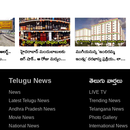
లర్ట్..
హైదరాబాద్‌ మందుబాబులకు
ముగియనున్న 'ఇందిరమ్మ
లు
బిగ్ షాక్.. ఆ రోజు మద్యం
ఇండ్లు' దరఖాస్తు ప్రక్రియ.. లాస్ట్
్తి
షాపులు బంద్
డేట్ ఇదే? వెంటనే అప్లై
చేసుకోండి ఇలా!
Telugu News
తెలుగు వార్తలు
News
LIVE TV
Latest Telugu News
Trending News
Andhra Pradesh News
Telangana News
Movie News
Photo Gallery
National News
International News