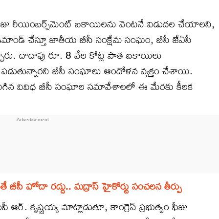
ీజు రీయింబర్స్‌మెంట్ బకాయిలను వెంటనే విడుదల చేయాలని,
మాండ్ చేస్తూ జాతీయ బీసీ సంక్షేమ సంఘం, బీసీ జేఏసీ
నిచ్చారు. దాదాపు రూ. 8 వేల కోట్ల పాత బకాయిలు
లు పడుతున్నారని బీసీ సంఘాలు ఆందోళన వ్యక్తం చేశాయి.
 జరిగిన వివిధ బీసీ సంఘాల సమావేశాలలో ఈ మేరకు కీలక
ీసీ హోదా రద్దు.. మద్రాస్ హైకోర్టు సంచలన తీర్పు
ఆర్. కృష్ణయ్య మాట్లాడుతూ, కాంగ్రెస్ ప్రభుత్వం ఫీజు