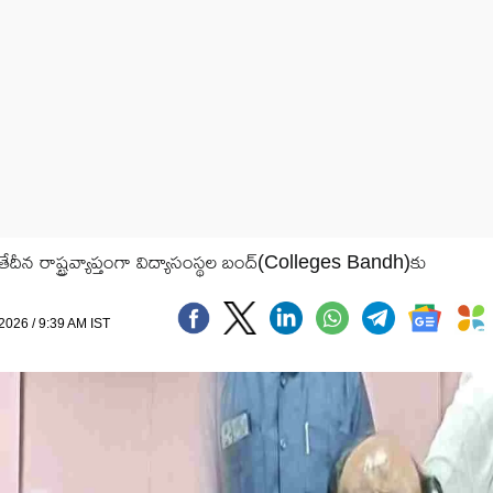
వ తేదీన రాష్ట్రవ్యాప్తంగా విద్యాసంస్థల బంద్‌(Colleges Bandh)కు
 2026 / 9:39 AM IST