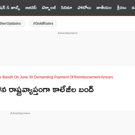
షన్ & జాబ్స్
బిజినెస్
టెక్నాలజీ
సినిమా
ఫోటోలు
జాతీయం
క్రీడలు
మర
therUpdates
#GoldRates
lege Bandh On June 30 Demanding Payment Of Reimbursement Arrears
ష్ట్రవ్యాప్తంగా కాలేజీల బంద్