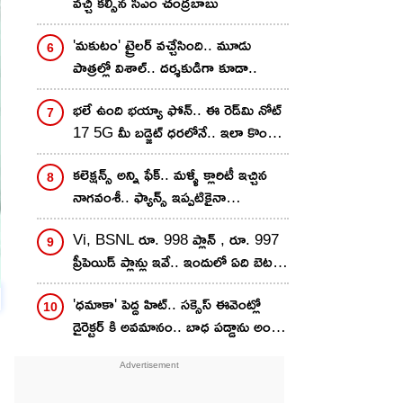
వచ్చి కల్సిన సీఎం చంద్రబాబు
'మకుటం' ట్రైలర్ వచ్చేసింది.. మూడు
పాత్రల్లో విశాల్.. దర్శకుడిగా కూడా..
భలే ఉంది భయ్యా ఫోన్.. ఈ రెడ్‌మి నోట్
17 5G మీ బడ్జెట్ ధరలోనే.. ఇలా కొంటే
ఇంకా తక్కువకే..!
కలెక్షన్స్ అన్ని ఫేక్.. మళ్ళీ క్లారిటీ ఇచ్చిన
నాగవంశీ.. ఫ్యాన్స్ ఇప్పటికైనా
గొడవపడటం ఆపుతారా?
Vi, BSNL రూ. 998 ప్లాన్ , రూ. 997
ప్రీపెయిడ్ ప్లాన్లు ఇవే.. ఇందులో ఏది బెటర్?
వ్యాలిడిటీ, డేటా బెనిఫిట్స్ ఒకటేనా?
'ధమాకా' పెద్ద హిట్.. సక్సెస్ ఈవెంట్లో
డైరెక్టర్ కి అవమానం.. బాధ పడ్డాను అంటూ
సంచలన కామెంట్స్..