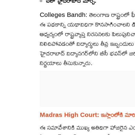
చలో హైదరాబాద్ మార్చ్.
Colleges Bandh: తెలంగాణ రాష్ట్రంలో ఫ
ఈ పథకాన్ని యథావిధిగా కొనసాగించాలని డి
ఆధ్వర్యంలో రాష్ట్రవ్యాప్త నిరసనలకు పిలుపు
నిలిచిపోవడంతో విద్యార్థులు తీవ్ర ఇబ్బందు
హైదరాబాద్ విద్యానగర్‌లోని బీసీ భవన్‌లో
నిర్ణయాలు తీసుకున్నారు.
Madras High Court: ఇస్లాంలోకి మారితే బ
ఈ సమావేశానికి ముఖ్య అతిథిగా హాజరైన ఎంపీ 