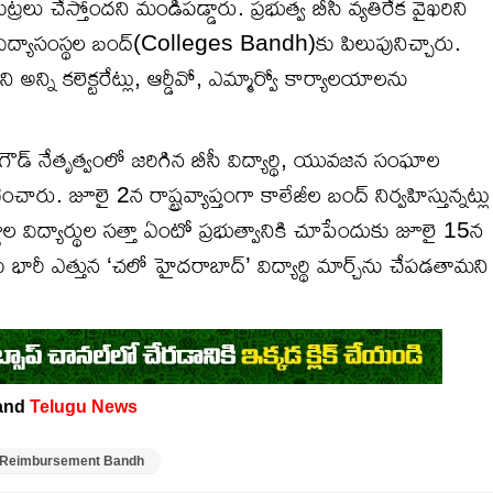
ట్రలు చేస్తోందని మండిపడ్డారు. ప్రభుత్వ బీసీ వ్యతిరేక వైఖరిని
గా విద్యాసంస్థల బంద్‌(Colleges Bandh)కు పిలుపునిచ్చారు.
 అన్ని కలెక్టరేట్లు, ఆర్డీవో, ఎమ్మార్వో కార్యాలయాలను
స్ గౌడ్ నేతృత్వంలో జరిగిన బీసీ విద్యార్థి, యువజన సంఘాల
రు. జూలై 2న రాష్ట్రవ్యాప్తంగా కాలేజీల బంద్ నిర్వహిస్తున్నట్లు
 విద్యార్థుల సత్తా ఏంటో ప్రభుత్వానికి చూపేందుకు జూలై 15న
భారీ ఎత్తున ‘చలో హైదరాబాద్’ విద్యార్థి మార్చ్‌ను చేపడతామని
and
Telugu News
 Reimbursement Bandh