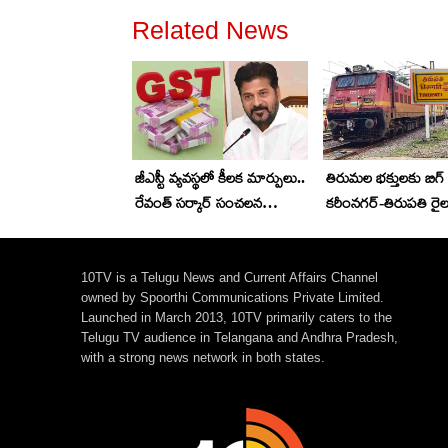
Related News
జీఎస్టీ వ్యవస్థలో కీలక మార్పులు..
తిరుమల భక్తులకు బిగ్ అ
రేవంత్ సర్కార్ సంచలన
కరీంనగర్-తిరుపతి రై
నిర్ణయం.. పన్ను
సమయాల్లో మార్పు.. పూర
ఎగవేతదారులకు చెక్
డీటెయిల్స్ ఇవే
10TV is a Telugu News and Current Affairs Channel
owned by Spoorthi Communications Private Limited.
Launched in March 2013, 10TV primarily caters to the
Telugu TV audience in Telangana and Andhra Pradesh,
with a strong news network in both states.