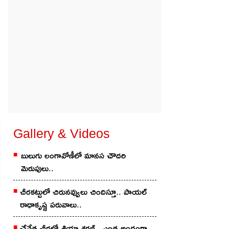
Gallery & Videos
బులుగు లంగావోణీలో మానస చౌదరి
మెరుపులు..
చీరకట్టులో చిరునవ్వులు చిందిస్తూ.. పాయల్
రాధాకృష్ణ పరువాలు..
చేనేత చీర‌లో శ్రియా శ‌ర‌ణ్‌.. ఎంత అందంగా