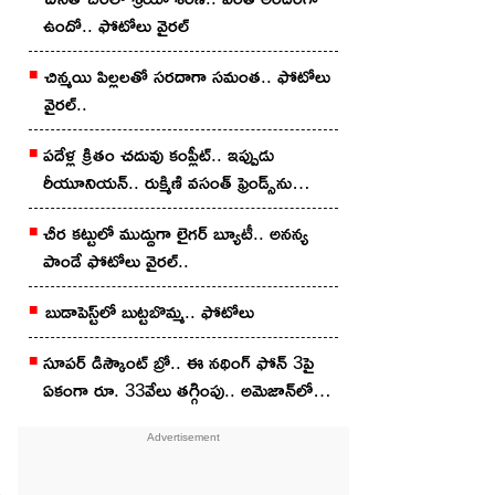
ఉందో.. ఫోటోలు వైర‌ల్
చిన్మ‌యి పిల్ల‌ల‌తో స‌ర‌దాగా సమంత‌.. ఫోటోలు
వైర‌ల్..
ప‌దేళ్ల క్రితం చ‌దువు కంప్లీట్.. ఇప్పుడు
రీయూనియన్.. రుక్మిణి వసంత్ ఫ్రెండ్స్‌ను
చూశారా?
చీర క‌ట్టులో ముద్దుగా లైగ‌ర్ బ్యూటీ.. అన‌న్య
పాండే ఫోటోలు వైర‌ల్..
బుడాపెస్ట్‌లో బుట్టబొమ్మ‌.. ఫోటోలు
సూపర్ డిస్కౌంట్ బ్రో.. ఈ నథింగ్ ఫోన్ 3పై
ఏకంగా రూ. 33వేలు తగ్గింపు.. అమెజాన్‌లో
ఇలా కొన్నారంటే?