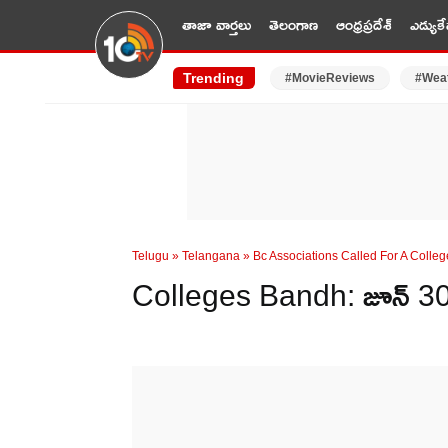
తాజా వార్తలు
తెలంగాణ
ఆంధ్రప్రదేశ్
ఎడ్యుకే
Trending
#MovieReviews
#Wea
Telugu
»
Telangana
»
Bc Associations Called For A Col
Colleges Bandh: జూన్ 30న రా