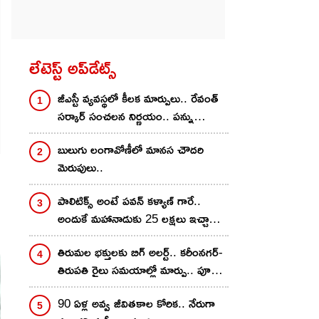
లేటెస్ట్ అప్‌డేట్స్
జీఎస్టీ వ్యవస్థలో కీలక మార్పులు.. రేవంత్
సర్కార్ సంచలన నిర్ణయం.. పన్ను
ఎగవేతదారులకు చెక్
బులుగు లంగావోణీలో మానస చౌదరి
మెరుపులు..
పాలిటిక్స్ అంటే పవన్ కళ్యాణ్ గారే..
అందుకే మహానాడుకు 25 లక్షలు ఇచ్చాను..
నాగవంశీ కామెంట్స్..
తిరుమల భక్తులకు బిగ్ అలర్ట్.. కరీంనగర్-
తిరుపతి రైలు సమయాల్లో మార్పు.. పూర్తి
డీటెయిల్స్ ఇవే
90 ఏళ్ల అవ్వ జీవితకాల కోరిక.. నేరుగా