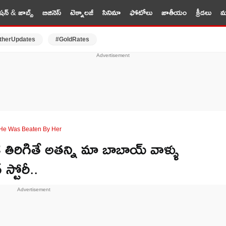
షన్ & జాబ్స్
బిజినెస్
టెక్నాలజీ
సినిమా
ఫోటోలు
జాతీయం
క్రీడలు
మర
therUpdates
#GoldRates
 He Was Beaten By Her
తిరిగితే అతన్ని మా బాబాయ్ వాళ్ళు
 స్టోరీ..