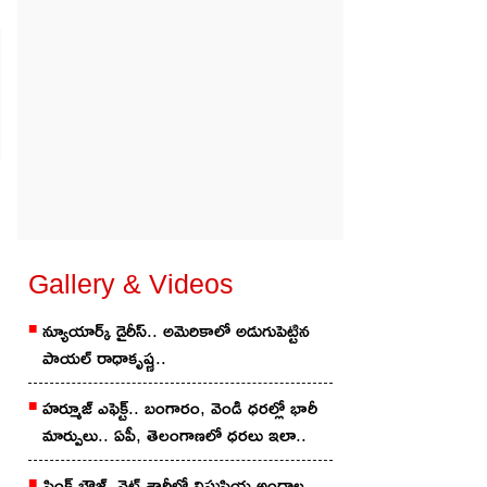
Gallery & Videos
న్యూయార్క్ డైరీస్.. అమెరికాలో అడుగుపెట్టిన
పాయల్ రాధాకృష్ణ..
హర్మూజ్ ఎఫెక్ట్.. బంగారం, వెండి ధరల్లో భారీ
మార్పులు.. ఏపీ, తెలంగాణలో ధరలు ఇలా..
పింక్ బ్లౌజ్, వైట్ శారీలో విష్ణుప్రియ అందాల