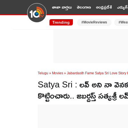
తాజా వార్తలు
తెలంగాణ
ఆంధ్రప్రదేశ్
ఎడ్యుకే
Trending
#MovieReviews
#Wea
Telugu
»
Movies
»
Jabardasth Fame Satya Sri Love Story
Satya Sri : లవ్ అని నా వెనక 
కొట్టించారు.. జబర్దస్త్ సత్యశ్రీ లవ్