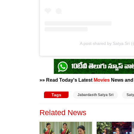
A post shared by Satya Sri 
»» Read Today's Latest
Movies
News an
Tags
Jabardasth Satya Sri
Saty
Related News