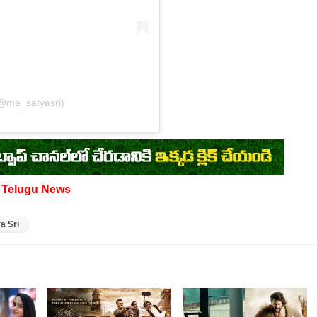
(@me_satyasri)
d
Telugu News
a Sri