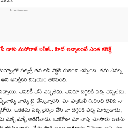
ాకు మహారాజ్ రిలీజ్.. హిట్ అవ్వాలంటే ఎంత కలెక్ట్
యూలో సత్యశ్రీ తన లవ్ స్టోరీ గురించి చెప్పింది. తను ఎవర్ని
 అని ఆసక్తికర విషయం తెలిపింది.
వచ్చాయి. ఎవరికీ ఎస్ చెప్పలేదు. ఎవరూ దగ్గరికి వచ్చి చెప్పలేదు.
ేవాళ్ళు వాళ్ళు ట్రై చేస్తున్నారని. మా ఫ్యామిలీ గురించి తెలిసి నా
పుకోరు. ఒకతను వచ్చి ధైర్యం చేసి నా దగ్గరికి వచ్చి మాట్లాడాడు,
తను మళ్ళీ మళ్ళీ అడిగేవాడు. ఒకరోజు మా నాన్న చూసారు అతను
తో కనిపించాడు. నేను షాక్ అయి అడిగాను ఏమైంది అని. మా