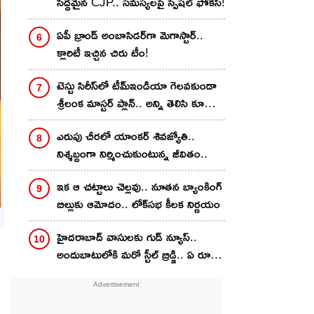
సిద్దమైన CJP.. సమస్యలపై స్పెషల్ ఫోకస్!
ఏపీ బ్రాండ్ అంబాసిడర్‌గా మెగాస్టార్..
క్లారిటీ ఇచ్చిన చిరు టీం!
టెస్టు సిరీస్‌లో టీమ్ఇండియా గెల‌వ‌కుండా
శ్రీలంక మాస్ట‌ర్ ప్లాన్.. అన్ని తెలిసి కూడా
ఏం చేయ‌క‌పోతున్న గిల్ సేన‌..
ఎరుపు చీర‌లో యాంక‌ర్ శివ‌జ్యోతి..
నిశ్శబ్దంగా నిర్మించుకుంటున్న జీవితం..
ఇక ఆ చట్టాలు చెల్లవు.. నూతన బ్యాంకింగ్
బిల్లుకు ఆమోదం.. లోక్‌సభ కీలక నిర్ణయం
హైదరాబాద్‌ వాసులకు గుడ్‌ న్యూస్..
అందుబాటులోకి మరో స్టీల్ బ్రిడ్జి.. ఏ రూట్
లోనో తెలుసా?