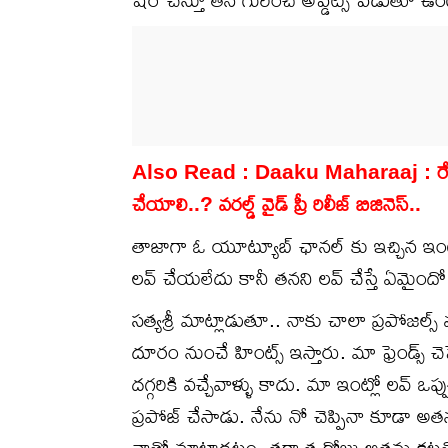
Also Read :
Daaku Maharaaj : రేపే డ
చేయాలి..? వరల్డ్ వైడ్ ప్రీ రిలీజ్ బిజినెస్..
తాజాగా ఓ యూట్యూబ్ ఛానల్ కు ఇచ్చిన ఇంటర్వ్
లవ్ చేయలేదు కానీ తనని లవ్ చేస్తే ఏమైందో
సత్యశ్రీ మాట్లాడుతూ.. నాకు చాలా ప్రపోజల్స్ 
దూరం నుంచే హింట్స్ ఇస్తారు. మా ఫ్రెండ్స్ చెప్ప
దగ్గరికి వచ్చేవాళ్ళు కాదు. మా ఇంట్లో లవ్ ఒప్
ప్రపోజ్ చేసాడు. నేను నో చెప్పినా కూడా అ
నాతో మాట్లాడటం. తర్వాత రోజు అతను కట్ల