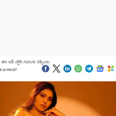
న లవ్ స్టోరీ గురించి చెప్పింది.
 8:16 PM IST