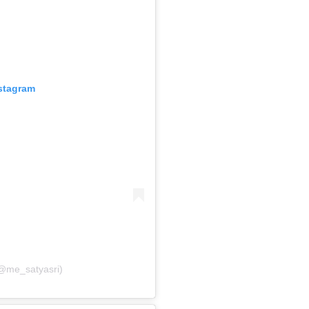
nstagram
(@me_satyasri)