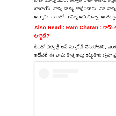
బాబాయ్, నాన్న వాళ్ళు కొట్టించారు. మా నాన్
అన్నారు. దాంతో వామ్మో అనుకున్నా. ఆ తర్వా
Also Read :
Ram Charan : రామ్ చరణ్
టార్గెట్?
దీంతో సత్య శ్రీ లవ్ మ్యారేజ్ చేసుకోదని, 
ఇటీవలే ఈ భామ కొత్త ఇల్లు కట్టుకొని గృహ ప