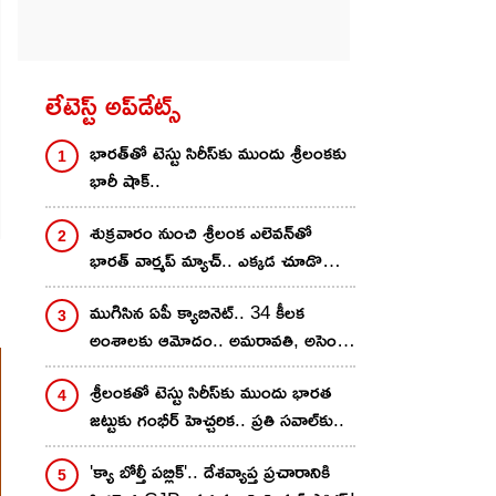
లేటెస్ట్ అప్‌డేట్స్
భార‌త్‌తో టెస్టు సిరీస్‌కు ముందు శ్రీలంక‌కు
భారీ షాక్..
శుక్ర‌వారం నుంచి శ్రీలంక ఎలెవ‌న్‌తో
భార‌త్ వార్మ‌ప్ మ్యాచ్.. ఎక్క‌డ చూడొచ్చొ
తెలుసా?
ముగిసిన ఏపీ క్యాబినెట్.. 34 కీలక
అంశాలకు ఆమోదం.. అమరావతి, అసెంబ్లీ,
హైకోర్టు డిజైన్లకు భారీ నిధులు
శ్రీలంక‌తో టెస్టు సిరీస్‌కు ముందు భారత
జట్టుకు గంభీర్ హెచ్చరిక.. ప్రతి సవాల్‌కు..
'క్యా బోల్తీ పబ్లిక్'.. దేశవ్యాప్త ప్రచారానికి