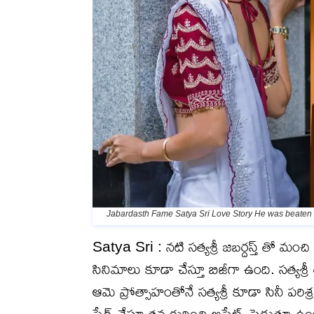
Jabardasth Fame Satya Sri Love Story He was beaten b
Satya Sri : నటి సత్యశ్రీ జబర్దస్త్ తో మంచి
సినిమాలు కూడా చేస్తూ బిజీగా ఉంది. సత్యశ్రీ త
ఆమె ప్రోత్సాహంతోనే సత్యశ్రీ కూడా సినీ పర
షేర్ చేస్తూ తన గురించి అప్డేట్స్ పెడుతూ ఉ