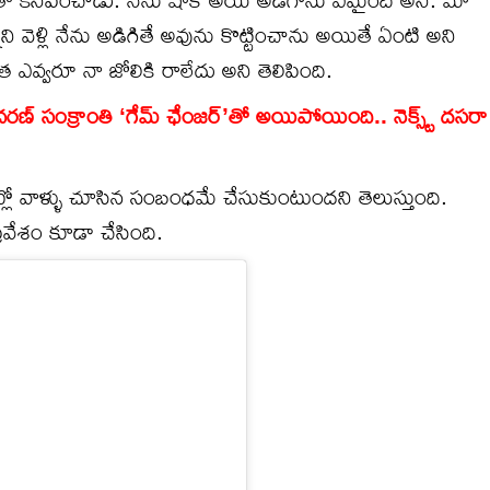
నని వెళ్లి నేను అడిగితే అవును కొట్టించాను అయితే ఏంటి అని
త ఎవ్వరూ నా జోలికి రాలేదు అని తెలిపింది.
 సంక్రాంతి ‘గేమ్ ఛేంజర్’తో అయిపోయింది.. నెక్స్ట్ దసరా
ఇంట్లో వాళ్ళు చూసిన సంబంధమే చేసుకుంటుందని తెలుస్తుంది.
్రవేశం కూడా చేసింది.