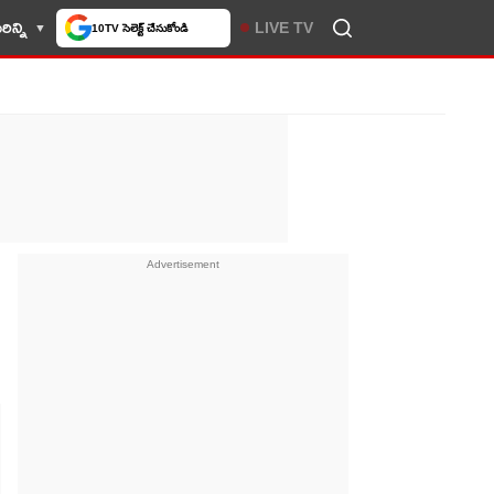
లో మీకు ఇష్టమైన వెబ్‌సైట్‌గా
ిన్ని
LIVE TV
చేసుకోండి