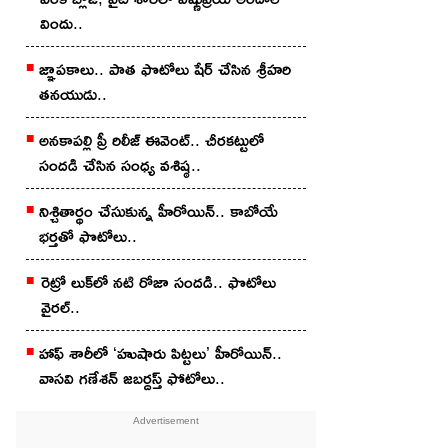
విందు..
జ్ఞాపకాలు.. పాత ఫొటోలు షేర్ చేసిన శ్రీహరి
తనయుడు..
అనకాపల్లి ప్రీ రిలీజ్ ఈవెంట్.. చీరకట్టులో
సందడి చేసిన సంధ్య వశిష్ఠ..
నిశ్చితార్థం చేసుకున్న హీరోయిన్.. కాబోయే
భర్తతో ఫొటోలు..
రెట్రో లుక్‌లో నటి రోజా సందడి.. ఫొటోలు
వైరల్..
హాఫ్ శారీలో ‘హుషారు పిట్టలు’ హీరోయిన్..
వాసవి గణేశన్ జబర్దస్త్ ఫోటోలు..