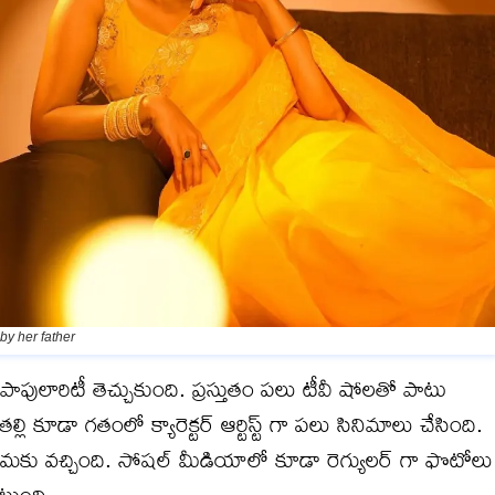
y her father
 పాపులారిటీ తెచ్చుకుంది. ప్రస్తుతం పలు టీవీ షోలతో పాటు
ల్లి కూడా గతంలో క్యారెక్టర్ ఆర్టిస్ట్ గా పలు సినిమాలు చేసింది.
ిశ్రమకు వచ్చింది. సోషల్ మీడియాలో కూడా రెగ్యులర్ గా ఫొటోలు
ంటుంది.