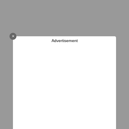
×
Advertisement