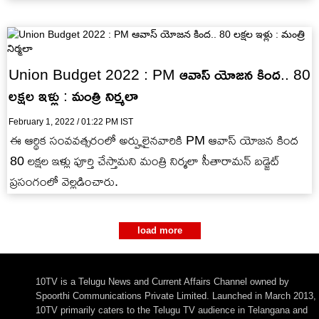
Union Budget 2022 : PM ఆవాస్ యోజన కింద.. 80
లక్షల ఇళ్లు : మంత్రి నిర్మలా
February 1, 2022 / 01:22 PM IST
ఈ ఆర్థిక సంవవత్సరంలో అర్హులైనవారికి PM ఆవాస్ యోజన కింద
80 లక్షల ఇళ్లు పూర్తి చేస్తామని మంత్రి నిర్మలా సీతారామన్ బడ్జెట్
ప్రసంగంలో వెల్లడించారు.
load more
10TV is a Telugu News and Current Affairs Channel owned by
Spoorthi Communications Private Limited. Launched in March 2013,
10TV primarily caters to the Telugu TV audience in Telangana and