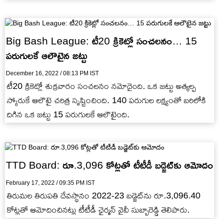
పరీక్షలు జరుగుతాయి.
Big Bash League: టీ20 క్రికెట్లో సంచలనం… 15
పరుగులకే ఆలౌటైన జట్టు
December 16, 2022 / 08:13 PM IST
టీ20 క్రికెట్లో శుక్రవారం సంచలనం నమోదైంది. ఒక జట్టు అత్యల్ప
స్కోరుకే ఆలౌటై చరిత్ర సృష్టించింది. 140 పరుగుల లక్ష్యంతో బరిలోకి
దిగిన ఒక జట్టు 15 పరుగులకే ఆలౌటైంది.
TTD Board: రూ.3,096 కోట్లతో టీటీడీ బడ్జెట్‌కు ఆమోదం
February 17, 2022 / 09:35 PM IST
తిరుమల తిరుపతి దేవస్థానం 2022-23 బడ్జెట్‌ను రూ.3,096.40
కోట్లతో ఆమోదించినట్లు టీటీడీ ఛైర్మన్ వైవీ సుబ్బారెడ్డి తెలిపారు.