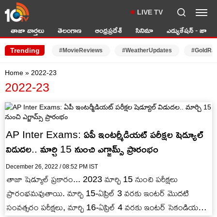
LIVE TV
తాజా వార్తలు
తెలంగాణ
ఆంధ్రప్రదేశ్
సినిమా
ఎడ్యుకేషన్ - జాబ్స్
Trending
#MovieReviews
#WeatherUpdates
#GoldRa
Home
»
2022-23
2022-23
AP Inter Exams: ఏపీ ఇంటర్మీడియట్ పరీక్షల షెడ్యూల్
విడుదల.. మార్చి 15 నుంచి ఎగ్జామ్స్ ప్రారంభం
December 26, 2022 / 08:52 PM IST
తాజా షెడ్యూల్ ప్రకారం... 2023 మార్చి 15 నుంచి పరీక్షలు
ప్రారంభమవుతాయి. మార్చి 15-ఏప్రిల్ 3 వరకు ఇంటర్ మొదటి
సంవత్సరం పరీక్షలు, మార్చి 16-ఏప్రిల్ 4 వరకు ఇంటర్ సెకండియర్