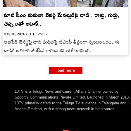
మాజీ సీఎం మమతా బెనర్జీ మేనల్లుడిపై దాడి.. రాళ్లు, గుడ్లు,
చెప్పులతో అటాక్..
May 30, 2026 / 11:13 PM IST
అభిషేక్ బెనర్జీపై దాడి ఘటనపై టీఎంసీ తీవ్రంగా స్పందించింది. ఈ
దాడికి అధికార బీజేపీనే కారణమని ఆరోపించింది.
load more
10TV is a Telugu News and Current Affairs Channel owned by
Spoorthi Communications Private Limited. Launched in March 2013,
10TV primarily caters to the Telugu TV audience in Telangana and
Andhra Pradesh, with a strong news network in both states.