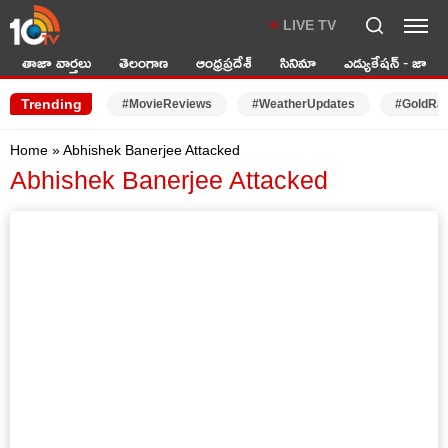
LIVE TV
తాజా వార్తలు
తెలంగాణ
ఆంధ్రప్రదేశ్
సినిమా
ఎడ్యుకేషన్ - జాబ్స్
Trending
#MovieReviews
#WeatherUpdates
#GoldRa
Home
»
Abhishek Banerjee Attacked
Abhishek Banerjee Attacked