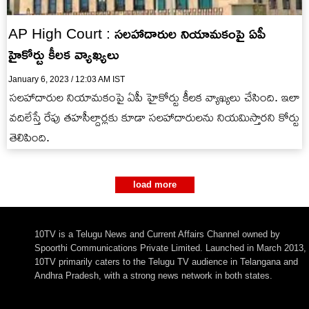
AP High Court : సలహాదారుల నియామకంపై ఏపీ
హైకోర్టు కీలక వ్యాఖ్యలు
January 6, 2023 / 12:03 AM IST
సలహాదారుల నియామకంపై ఏపీ హైకోర్టు కీలక వ్యాఖ్యలు చేసింది. ఇలా
వదిలేస్తే రేపు తహసీల్దార్లకు కూడా సలహాదారులను నియమిస్తారని కోర్టు
తెలిపింది.
load more
10TV is a Telugu News and Current Affairs Channel owned by
Spoorthi Communications Private Limited. Launched in March 2013,
10TV primarily caters to the Telugu TV audience in Telangana and
Andhra Pradesh, with a strong news network in both states.