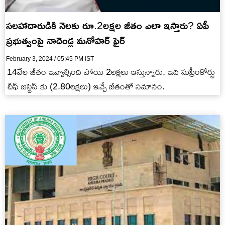
సలహాదారుడికి నెలకు రూ.2లక్షల జీతం ఎలా ఇస్తారు? ఏపీ
ప్రభుత్వంపై నాదెండ్ల మనోహర్ ఫైర్
February 3, 2024 / 05:45 PM IST
14వేల జీతం ఇవ్వాల్సింది పోయి 2లక్షలు ఇస్తున్నారు. ఇది సుప్రీంకోర్టు
చీఫ్ జస్టిస్ కు (2.80లక్షలు) ఇచ్చే జీతంతో సమానం.