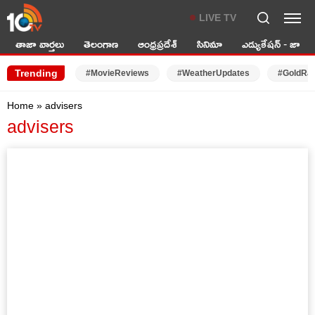
LIVE TV
తాజా వార్తలు
తెలంగాణ
ఆంధ్రప్రదేశ్
సినిమా
ఎడ్యుకేషన్ - జాబ్స్
Trending
#MovieReviews
#WeatherUpdates
#GoldRa
Home
»
advisers
advisers