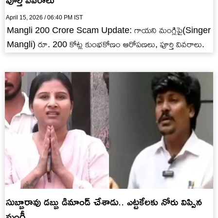
April 15, 2026 / 06:40 PM IST
Mangli 200 Crore Scam Update: గాయని మంగ్లిపై(Singer
Mangli) రూ. 200 కోట్ల కుంభకోణం ఆరోపణలు, పూర్తి వివరాలు.
సుబ్బారావు డబ్బు డిమాండ్ చేశాడు.. ఎట్టకేలకు నోరు విప్పిన
మంగ్లీ