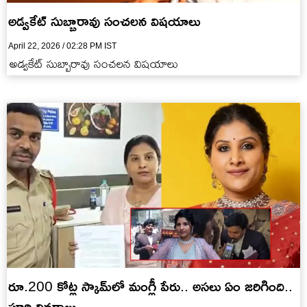
అడ్వకేట్ సుబ్బారావు సంచలన విషయాలు
April 22, 2026 / 02:28 PM IST
అడ్వకేట్ సుబ్బారావు సంచలన విషయాలు
రూ.200 కోట్ల స్కామ్‌లో మంగ్లీ పేరు.. అసలు ఏం జరిగింది..
పూర్తి వివరాలు