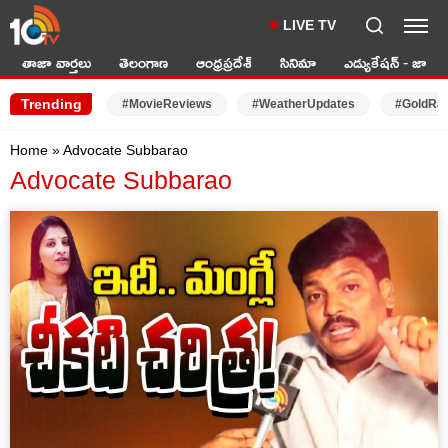
LIVE TV
తాజా వార్తలు
తెలంగాణ
ఆంధ్రప్రదేశ్
సినిమా
ఎడ్యుకేషన్ - జాబ్స్
Trending
#MovieReviews
#WeatherUpdates
#GoldRa
Home
»
Advocate Subbarao
Advocate Subbarao