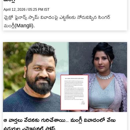
April 12, 2026 / 05:25 PM IST
మైక్రో ఫైనాన్స్ స్కామ్ వివాదంపై ఎట్టకేలకు నోరువిప్పిన సింగర్
మంగ్లీ(Mangli).
ఆ వార్తలు వేదనకు గురిచేశాయి.. మంగ్లీ వివాదంలో వేణు
ఉడుగుల ఎమోషనల్ పోస్ట్