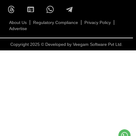
About Us
Regulatory Compliance
Privacy Policy
Advertise
Copyright 2025 © Developed by
Veegam Software Pvt Ltd.