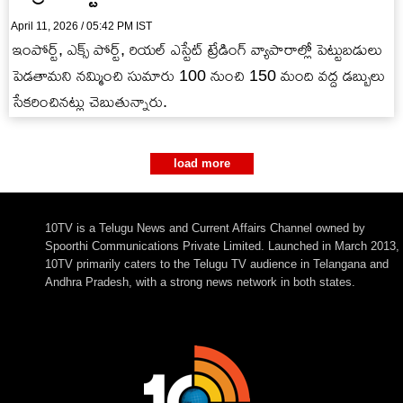
April 11, 2026 / 05:42 PM IST
ఇంపోర్ట్, ఎక్స్ పోర్ట్, రియల్ ఎస్టేట్ ట్రేడింగ్ వ్యాపారాల్లో పెట్టుబడులు
పెడతామని నమ్మించి సుమారు 100 నుంచి 150 మంది వద్ద డబ్బులు
సేకరించినట్లు చెబుతున్నారు.
load more
10TV is a Telugu News and Current Affairs Channel owned by
Spoorthi Communications Private Limited. Launched in March 2013,
10TV primarily caters to the Telugu TV audience in Telangana and
Andhra Pradesh, with a strong news network in both states.