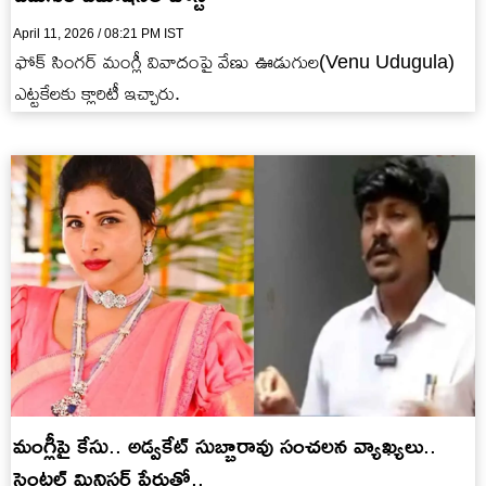
April 11, 2026 / 08:21 PM IST
ఫోక్ సింగర్ మంగ్లీ వివాదంపై వేణు ఊడుగుల(Venu Udugula)
ఎట్టకేలకు క్లారిటీ ఇచ్చారు.
మంగ్లీపై కేసు.. అడ్వకేట్ సుబ్బారావు సంచలన వ్యాఖ్యలు..
సెంట్రల్ మినిస్టర్ పేరుతో..