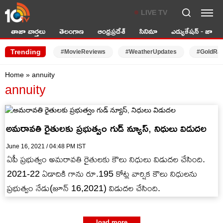
LIVE TV
తాజా వార్తలు
తెలంగాణ
ఆంధ్రప్రదేశ్
సినిమా
ఎడ్యుకేషన్ - జాబ్స్
Trending
#MovieReviews
#WeatherUpdates
#GoldRa
Home
»
annuity
annuity
అమరావతి రైతులకు ప్రభుత్వం గుడ్ న్యూస్, నిధులు విడుదల
June 16, 2021 / 04:48 PM IST
ఏపీ ప్రభుత్వం అమరావతి రైతులకు కౌలు నిధులు విడుదల చేసింది.
2021-22 ఏడాదికి గాను రూ.195 కోట్ల వార్షిక కౌలు నిధులను
ప్రభుత్వం నేడు(జూన్ 16,2021) విడుదల చేసింది.
load more