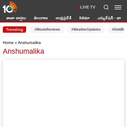
LIVE TV
తాజా వార్తలు
తెలంగాణ
ఆంధ్రప్రదేశ్
సినిమా
ఎడ్యుకేషన్ - జాబ్స్
Trending
#MovieReviews
#WeatherUpdates
#GoldRa
Home
»
Anshumalika
Anshumalika