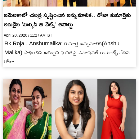
అమెరికాలో చరిత్ర సృష్టించిన అన్షుమాలిక.. రోజా కుమార్తెకు
అరుదైన 'హెర్మన్ బి వెల్స్' అవార్డు
April 20, 2026 / 11:27 AM IST
Rk Roja - Anshumalika: కుమార్తె అన్షుమాలిక(Anshu
Malika) సాధించిన అరుదైన ఘనతపై ఎమోషనల్ కామెంట్స్ చేసిన
రోజా.