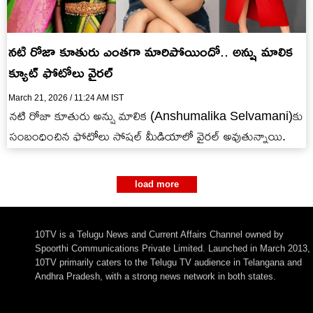
న‌టి రోజా కూతురు ఎంతగా మారిపోయిందో.. అన్షు మాలిక
క్యూట్ ఫోటోలు వైర‌ల్‌
March 21, 2026 / 11:24 AM IST
న‌టి రోజా కూతురు అన్షు మాలిక (Anshumalika Selvamani)కు
సంబంధించిన ఫోటోలు సోష‌ల్ మీడియాలో వైర‌ల్ అవుతున్నాయి.
load more
10TV is a Telugu News and Current Affairs Channel owned by
Spoorthi Communications Private Limited. Launched in March 2013,
10TV primarily caters to the Telugu TV audience in Telangana and
Andhra Pradesh, with a strong news network in both states.