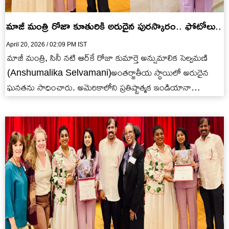
మాజీ మంత్రి రోజా కూతురికి అరుదైన పురస్కారం.. ఫోటోలు..
April 20, 2026 / 02:09 PM IST
మాజీ మంత్రి, సినీ నటి ఆర్‌కే రోజా కుమార్తె అన్షుమాలిక సెల్వమణి
(Anshumalika Selvamani)అంతర్జాతీయ స్థాయిలో అరుదైన
ఘనతను సాధించారు. అమెరికాలోని ప్రతిష్టాత్మక ఇండియానా
యూనివర్సిటీ ప్రతి ఏటా ఒక ఉత్తమ విద్యార్థికి మాత్రమే…