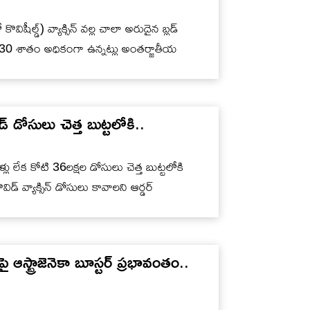
 కొవిషీల్డ్‌) వ్యాక్సిన్ వల్ల చాలా అరుదైన బ్లడ్
్పు 30 శాతం అధికంగా ఉన్నట్లు అంతర్జాతీయ
డోసులు చెత్త బుట్టలోకి..
 వాళ్లు లేక కోటి 36లక్షల డోసులు చెత్త బుట్టలోకి
ిడ్ వ్యాక్సిన్ డోసులు కావాలని ఆర్డర్
స్ట్రాజెనెకా బూస్టర్‌ ప్రభావంతం..