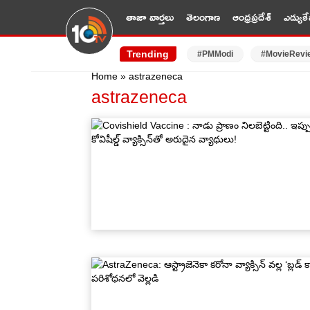
తాజా వార్తలు
తెలంగాణ
ఆంధ్రప్రదేశ్
ఎడ్యుకే
Trending
#PMModi
#MovieRevi
Home
»
astrazeneca
astrazeneca