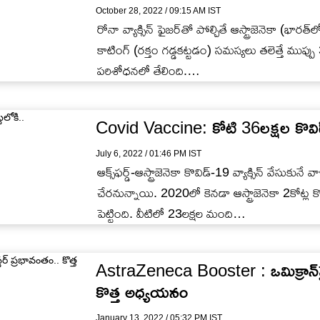
October 28, 2022 / 09:15 AM IST
రోనా వ్యాక్సిన్ ఫైజర్‌తో పోల్చితే ఆస్ట్రాజెనెకా (భారత్‌లో
కాటింగ్ (రక్తం గడ్డకట్టడం) సమస్యలు తలెత్తే ముప
పరిశోధనలో తేలింది.…
Covid Vaccine: కోటి 36లక్షల కొవిడ్ 
July 6, 2022 / 01:46 PM IST
ఆక్స్‌ఫర్డ్-ఆస్ట్రాజెనెకా కొవిడ్-19 వ్యాక్సిన్ వేసుకునే
చేరనున్నాయి. 2020లో కెనడా ఆస్ట్రాజెనెకా 2కోట్ల కొవ
పెట్టింది. వీటిలో 23లక్షల మంది…
AstraZeneca Booster : ఒమిక్రాన్‌పై ఆ
కొత్త అధ్యయనం
January 13, 2022 / 05:32 PM IST