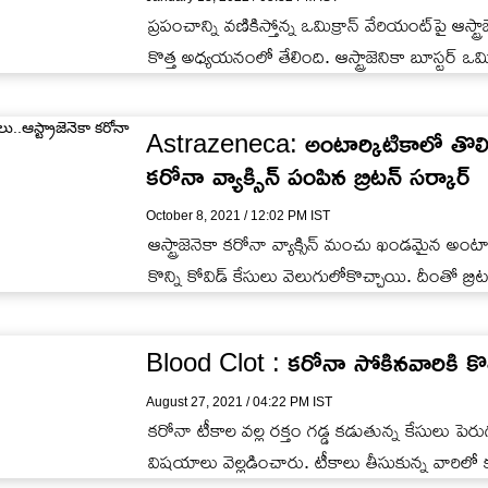
ప్రపంచాన్ని వణికిస్తోన్న ఒమిక్రాన్ వేరియంట్‌పై ఆస్ట్ర
కొత్త అధ్యయనంలో తేలింది. ఆస్ట్రాజెనికా బూస్టర్ ఒమ
Astrazeneca: అంటార్కిటికాలో తొలిసార
కరోనా వ్యాక్సిన్ పంపిన బ్రిటన్ సర్కార్
October 8, 2021 / 12:02 PM IST
ఆస్ట్రాజెనెకా కరోనా వ్యాక్సిన్ మంచు ఖండమైన అంటా
కొన్ని కోవిడ్ కేసులు వెలుగులోకొచ్చాయి. దీంతో బ్రిటన్
Blood Clot : కరోనా సోకినవారికి కొత
August 27, 2021 / 04:22 PM IST
కరోనా టీకాల వల్ల రక్తం గడ్డ కడుతున్న కేసులు పెరు
విషయాలు వెల్లడించారు. టీకాలు తీసుకున్న వారిలో 