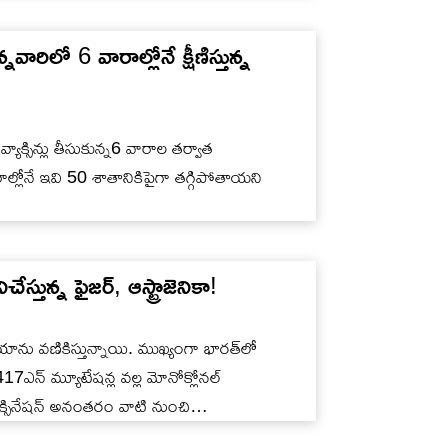
ారిలో 6 వారాల్లోనే క్షీణిస్తున్న
 వ్యాక్సిన్లు తీసుకున్న6 వారాల తర్వాత
్లోనే ఇవి 50 శాతానికిపైగా తగ్గిపోతాయని
్తున్న ఫైజర్, ఆస్ట్రాజెనికా!
యాను వణికిస్తున్నాయి. ముఖ్యంగా భారత్​లో
17ఎన్​ మ్యూటేషన్ల వల్ల మోనోక్లోనల్​
ాక్సినేషన్ అనంతరం వాటి నుంచి…