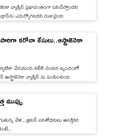
ాజెనికా వ్యాక్సిన్ ప్రభావంతంగా పనిచేస్తోందని
ిక్రాన్‌ను ఎదుర్కోగలదని రుజువైంది
ిగా కరోనా కేసులు..ఆస్ట్రాజెనెకా
ర్కిటికా చేరుకుంది.చిలీకి చెందిన బృందంలో
 ఆస్ట్రాజెనెకా వ్యాక్సిన్ ను పంపించింది
్త ముప్పు
గుతున్న వేళ.. బ్రిటన్ పరిశోధకులు ఆసక్తికర
కంటే..