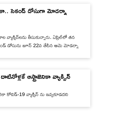
ెకా.. సెకండ్ డోసుగా మోడర్నా
 వ్యాక్సిన్‌లను తీసుకున్నారు. ఏప్రిల్‌లో తన
.. సెకండ్ డోసును జూన్ 22వ తేదీన ఆమె మోడర్నా
ళ్లకే ఆస్ట్రాజెనికా వ్యాక్సిన్
ెనెకా కోవిడ్-19 వ్యాక్సిన్ ను ఇవ్వకూడదని