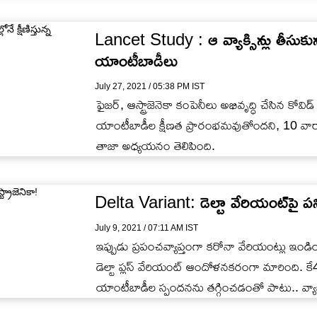
Lancet Study : ఆ వ్యాక్సిన్లు తీసుకున్నవ
యాంటీబాడీలు
July 27, 2021 / 05:38 PM IST
ఫైజర్, ఆస్ట్రాజెనెకా కంపెనీలు అభివృద్ధి చేసిన కోవిడ్
యాంటీబాడీల క్షీణత ప్రారంభమవుతోందని, 10 వారాల
తాజా అధ్యయనం తెలిపింది.
Delta Variant: డెల్టా వేరియంట్‌పై పనిచేస
July 9, 2021 / 07:11 AM IST
ఇప్పుడు ప్రపంచవ్యాప్తంగా కరోనా వేరియంట్లు ఇండి
డెల్టా ప్లస్​ వేరియంట్ ఆందోళనకరంగా మారింది. కే4
యాంటీబాడీల స్పందనను తగ్గించడంతో పాటు.. వ్య