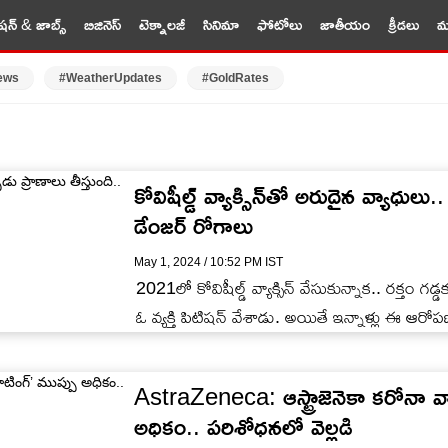
షన్ & జాబ్స్
బిజినెస్
టెక్నాలజీ
సినిమా
ఫోటోలు
జాతీయం
క్రీడలు
మర
ews
#WeatherUpdates
#GoldRates
కోవిషీల్డ్‌ వ్యాక్సిన్‌తో అరుదైన వ్యాధులు
డేంజర్ రోగాలు
May 1, 2024 / 10:52 PM IST
2021లో కోవిషీల్డ్‌ వ్యాక్సిన్ వేసుకున్నాక.. రక్త
ఓ వ్యక్తి పిటిషన్ వేశాడు. అయితే ఇన్నాళ్లు ఈ ఆరోపణల
AstraZeneca: ఆస్ట్రాజెనెకా కరోనా వ్యాక్
అధికం.. పరిశోధనలో వెల్లడి