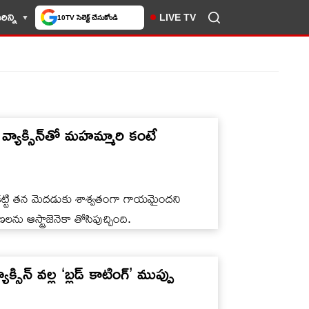
ిన్ని
LIVE TV
10TV సెలెక్ట్ చేసుకోండి
.. వ్యాక్సిన్‌తో మహమ్మారి కంటే
ం గడ్డకట్టి తన మెదడుకు శాశ్వతంగా గాయమైందని
ను ఆస్ట్రాజెనెకా తోసిపుచ్చింది.
సిన్ వల్ల ‘బ్లడ్ కాటింగ్’ ముప్పు