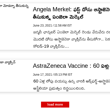
Angela Merkel: ఫస్ట్ డోసు ఆస్ట్రాజెన
తీసుకున్న ఏంజెలా మెర్కెల్
June 23, 2021 / 11:58 AM IST
జర్మనీ ఛాన్సలర్ ఏంజెలా మెర్కెల్ రెండు వేరువేరు రకాల
మొదటి డోసు ఆస్ట్రాజెనెకా వ్యాక్సిన్‌ను తీసుకోగా
కోవిడ్-19 వ్యాక్సిన్‌ను…
AstraZeneca Vaccine : 60 ఏళ్లు దాటినో
June 17, 2021 / 05:13 PM IST
60 ఏళ్ల లోపు వయస్సు ఉన్న వారికి ఆక్స్‌ఫర్డ్-ఆస్ట్రాజ
ఆస్ట్రేలియా ప్రభుత్వం నిర్ణయించింది.
load more