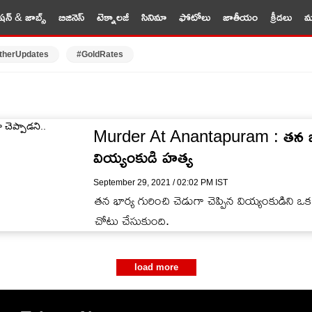
షన్ & జాబ్స్
బిజినెస్
టెక్నాలజీ
సినిమా
ఫోటోలు
జాతీయం
క్రీడలు
మర
therUpdates
#GoldRates
Murder At Anantapuram : తన భార్య
వియ్యంకుడి హత్య
September 29, 2021 / 02:02 PM IST
తన భార్య గురించి చెడుగా చెప్పిన వియ్యంకుడిని 
చోటు చేసుకుంది.
load more