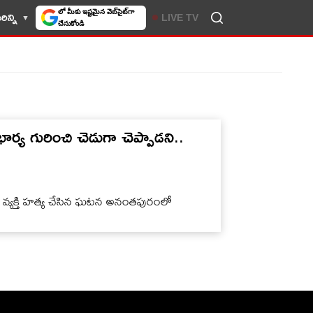
లో మీకు ఇష్టమైన వెబ్‌సైట్‌గా
ిన్ని
LIVE TV
చేసుకోండి
 గురించి చెడుగా చెప్పాడని..
ఒక వ్యక్తి హత్య చేసిన ఘటన అనంతపురంలో