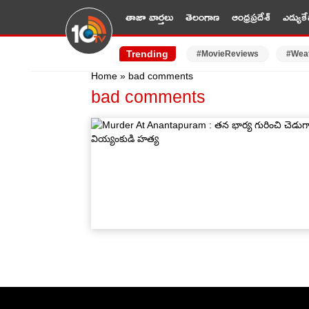
తాజా వార్తలు
తెలంగాణ
ఆంధ్రప్రదేశ్
ఎడ్యుకే
Trending
#MovieReviews
#Wea
Home
»
bad comments
bad comments