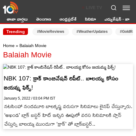
LIVE TV
తాజా వార్తలు
తెలంగాణ
ఆంధ్రప్రదేశ్
సినిమా
ఎడ్యుకేషన్ - జాబ్స్
Trending
#MovieReviews
#WeatherUpdates
#GoldRa
Home
»
Balaiah Movie
Balaiah Movie
NBK 107: క్రాక్ కాంబినేషన్ రిపీట్.. బాలయ్య కోసం
జయమ్మ ఫిక్స్!
January 5, 2022 / 03:04 PM IST
నటసింహా నందమూరి బాలకృష్ణ వరుసగా సినిమాలు లైనప్ చేస్తున్నారు.
‘అఖండ’ బ్లాక్ బస్టర్ హిట్ ఇచ్చిన ఊపులో వరస సినిమాలకి ప్లాన్
చేస్తున్న బాలయ్య ముందుగా ‘క్రాక్’ తో బ్లాక్‌బస్టర్..