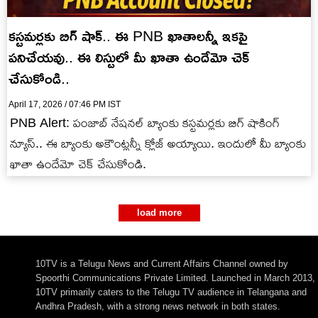
కస్టమర్లకు బిగ్ షాక్.. ఈ PNB ఖాతాలన్నీ ఇకపై
పనిచేయవు.. ఈ లిస్టులో మీ ఖాతా ఉందేమో చెక్
చేసుకోండి..
April 17, 2026 / 07:46 PM IST
PNB Alert: పంజాబ్ నేషనల్ బ్యాంకు కస్టమర్లకు బిగ్ షాకింగ్
న్యూస్.. ఈ బ్యాంకు అకౌంట్లన్నీ క్లోజ్ అయ్యాయి. ఇందులో మీ బ్యాంకు
ఖాతా ఉందేమో చెక్ చేసుకోండి.
load more
10TV is a Telugu News and Current Affairs Channel owned by
Spoorthi Communications Private Limited. Launched in March 2013,
10TV primarily caters to the Telugu TV audience in Telangana and
Andhra Pradesh, with a strong news network in both states.