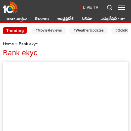
LIVE TV
తాజా వార్తలు
తెలంగాణ
ఆంధ్రప్రదేశ్
సినిమా
ఎడ్యుకేషన్ - జాబ్స్
Trending
#MovieReviews
#WeatherUpdates
#GoldRa
Home
»
Bank ekyc
Bank ekyc