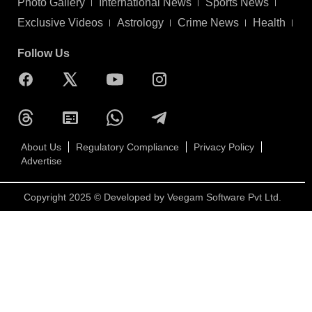
Photo Gallery
International News
Sports News
Exclusive Videos
Astrology
Crime News
Health
Follow Us
About Us
Regulatory Compliance
Privacy Policy
Advertise
Copyright 2025 © Developed by
Veegam Software Pvt Ltd.