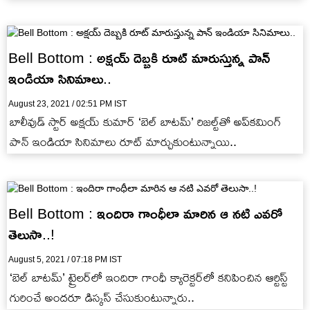
Bell Bottom : అక్షయ్ దెబ్బకి రూట్ మారుస్తున్న పాన్
ఇండియా సినిమాలు..
August 23, 2021 / 02:51 PM IST
బాలీవుడ్ స్టార్ అక్షయ్ కుమార్ ‘బెల్ బాటమ్’ రిజల్ట్‌తో అప్‌కమింగ్
పాన్ ఇండియా సినిమాలు రూట్ మార్చుకుంటున్నాయి..
Bell Bottom : ఇందిరా గాంధీలా మారిన ఆ నటి ఎవరో
తెలుసా..!
August 5, 2021 / 07:18 PM IST
‘బెల్ బాటమ్’ ట్రైలర్‌లో ఇందిరా గాంధీ క్యారెక్టర్‌లో కనిపించిన ఆర్టిస్ట్
గురించే అందరూ డిస్కస్ చేసుకుంటున్నారు..