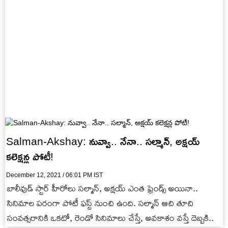
Salman-Akshay: నువ్వా.. నేనా.. సల్మాన్, అక్షయ్
కలెక్షన్ల పోటీ!
December 12, 2021 / 06:01 PM IST
బాలీవుడ్ స్టార్ హీరోలు సల్మాన్, అక్షయ్ ఎంత ఫ్రెండ్స్ అయినా..
సినిమాల పరంగా పోటీ ఫస్ట్ నుంచి ఉంది. సల్మాన్ ఆచి తూచి
సంవత్సరానికి ఒకటో, రెండో సినిమాలు చేస్తే, అవకాశం వస్తే దెబ్బకి..