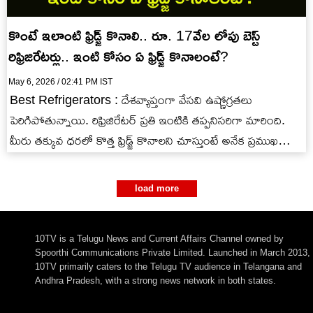
కొంటే ఇలాంటి ఫ్రిడ్జ్ కొనాలి.. రూ. 17వేల లోపు బెస్ట్
రిఫ్రిజిరేటర్లు.. ఇంటి కోసం ఏ ఫ్రిడ్జ్ కొనాలంటే?
May 6, 2026 / 02:41 PM IST
Best Refrigerators : దేశవ్యాప్తంగా వేసవి ఉష్ణోగ్రతలు
పెరిగిపోతున్నాయి. రిఫ్రిజిరేటర్ ప్రతి ఇంటికి తప్పనిసరిగా మారింది.
మీరు తక్కువ ధరలో కొత్త ఫ్రిడ్జ్ కొనాలని చూస్తుంటే అనేక ప్రముఖ
బ్రాండ్‌లు రూ. 17వేల లోపు…
load more
10TV is a Telugu News and Current Affairs Channel owned by
Spoorthi Communications Private Limited. Launched in March 2013,
10TV primarily caters to the Telugu TV audience in Telangana and
Andhra Pradesh, with a strong news network in both states.