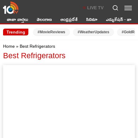
LIVE TV
తాజా వార్తలు
తెలంగాణ
ఆంధ్రప్రదేశ్
సినిమా
ఎడ్యుకేషన్ - జాబ్స్
Trending
#MovieReviews
#WeatherUpdates
#GoldRa
Home
»
Best Refrigerators
Best Refrigerators