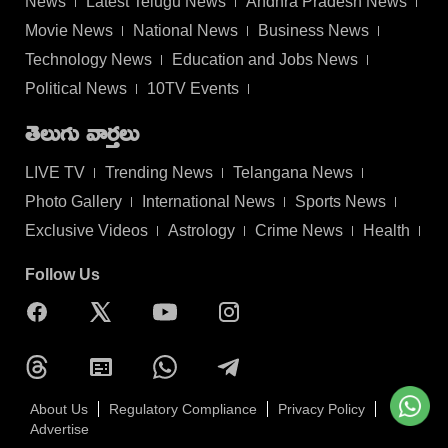
News
Latest Telugu News
Andhra Pradesh News
Movie News
National News
Business News
Technology News
Education and Jobs News
Political News
10TV Events
తెలుగు వార్తలు
LIVE TV
Trending News
Telangana News
Photo Gallery
International News
Sports News
Exclusive Videos
Astrology
Crime News
Health
Follow Us
About Us
Regulatory Compliance
Privacy Policy
Advertise