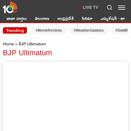
LIVE TV
తాజా వార్తలు
తెలంగాణ
ఆంధ్రప్రదేశ్
సినిమా
ఎడ్యుకేషన్ - జాబ్స్
Trending
#MovieReviews
#WeatherUpdates
#GoldRa
Home
»
BJP Ultimatum
BJP Ultimatum