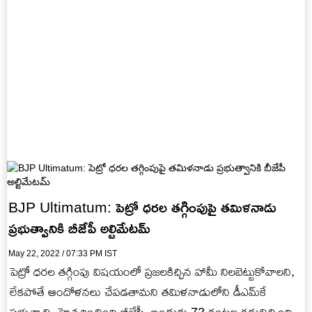
BJP Ultimatum: పెట్రో ధరల తగ్గింపుపై తమిళనాడు
ప్రభుత్వానికి బీజేపీ అల్టిమేటమ్
May 22, 2022 / 07:33 PM IST
పెట్రో ధరల తగ్గింపు విషయంలో ప్రజలకిచ్చిన హామీ నిలబెట్టుకోవాలని,
లేకపోతే ఆందోళనలు చేపడతామని తమిళనాడులోని డీఎమ్‌కే