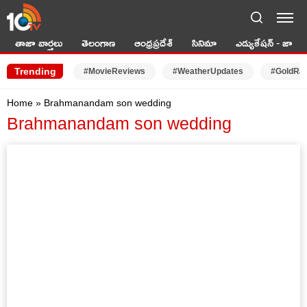
LIVE TV
తాజా వార్తలు
తెలంగాణ
ఆంధ్రప్రదేశ్
సినిమా
ఎడ్యుకేషన్ - జాబ్స్
Trending
#MovieReviews
#WeatherUpdates
#GoldRa
Home
»
Brahmanandam son wedding
Brahmanandam son wedding