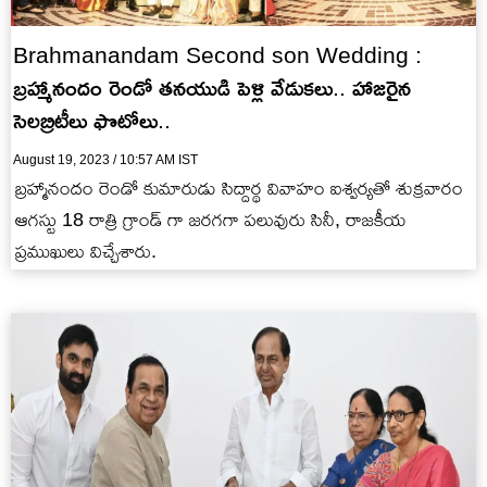
Brahmanandam Second son Wedding :
బ్రహ్మానందం రెండో తనయుడి పెళ్లి వేడుకలు.. హాజరైన
సెలబ్రిటీలు ఫొటోలు..
August 19, 2023 / 10:57 AM IST
బ్రహ్మానందం రెండో కుమారుడు సిద్దార్థ వివాహం ఐశ్వర్యతో శుక్రవారం
ఆగస్టు 18 రాత్రి గ్రాండ్ గా జరగగా పలువురు సినీ, రాజకీయ
ప్రముఖులు విచ్చేశారు.