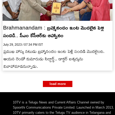
Brahmanandam : బ్ర‌హ్మానందం ఇంట మొద‌లైన పెళ్లి
సంద‌డి.. సీఎం కేసీఆర్‌కు ఆహ్వానం
July 29, 2023 / 07:34 PM IST
ప్ర‌ముఖ హాస్య న‌టుడు బ్ర‌హ్మానందం ఇంట పెళ్లి సంద‌డి మొద‌లైంది.
ఆయ‌న రెండో కుమారుడు సిద్దార్థ్.. డాక్ట‌ర్ ఐశ్వ‌ర్య‌ను
వివాహామాడ‌నున్నాడు.
load more
10TV is a Telugu News and Current Affairs Channel owned by
Spoorthi Communications Private Limited. Launched in March 2013,
10TV primarily caters to the Telugu TV audience in Telangana and