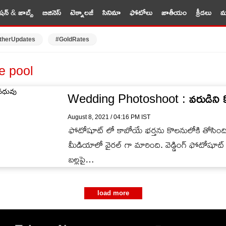
షన్ & జాబ్స్
బిజినెస్
టెక్నాలజీ
సినిమా
ఫోటోలు
జాతీయం
క్రీడలు
మర
therUpdates
#GoldRates
e pool
Wedding Photoshoot : వరుడిని క
August 8, 2021 / 04:16 PM IST
ఫోటోషూట్ లో కాబోయే భర్తను కొలనులోకి తోసింద
మీడియాలో వైరల్ గా మారింది. వెడ్డింగ్ ఫోటోషూట్ 
బల్లపై…
load more