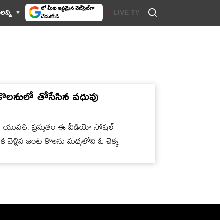
లో మీకు ఇష్టమైన వెబ్‌సైట్‌గా
ిన్ని
LIVE TV
చేసుకోండి
ొలనులో తోసేసిన వధువు
ి యువతి. ప్రస్తుతం ఈ వీడియో సోషల్
కి వెళ్లిన జంట కొలను మధ్యలోని ఓ చెక్క