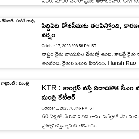
ఎవరు మోసం చేశారో ప్రజలే ఆలోచించాలి. CM 
సిద్ధిపేట కోనసీమను తలపిస్తోంది, కారణ
వర్షం
October 17, 2023 / 08:58 PM IST
రాష్ట్రం రైతు నాయకుని చేతుల్లో ఉంది. కాబట్టే రైత
అంటింది. రైతుల విలువ పెరిగింది. Harish Rao
KTR : కాంగ్రెస్ వస్తే ఏడాదికొక సీఎం 
మంత్రి కేటీఆర్
October 1, 2023 / 03:46 PM IST
60 ఏళ్లలో చేయని పనిని తాము పదేళ్లలో చేసి చ
ప్రోత్సహిస్తున్నామని తెలిపారు.