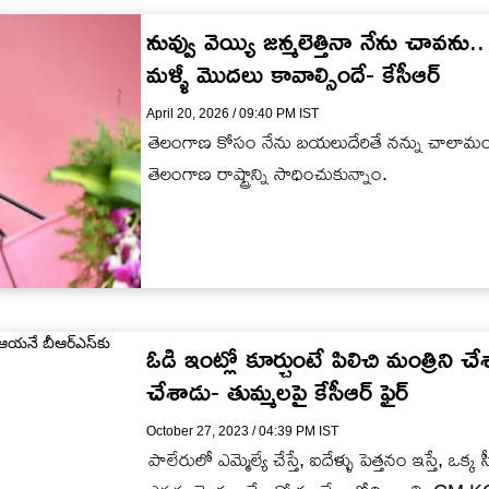
నువ్వు వెయ్యి జన్మలెత్తినా నేను చావను
మళ్ళీ మొదలు కావాల్సిందే- కేసీఆర్
April 20, 2026 / 09:40 PM IST
తెలంగాణ కోసం నేను బయలుదేరితే నన్ను చాలామ
తెలంగాణ రాష్ట్రాన్ని సాధించుకున్నాం.
ఓడి ఇంట్లో కూర్చుంటే పిలిచి మంత్రిని 
చేశాడు- తుమ్మలపై కేసీఆర్ ఫైర్
October 27, 2023 / 04:39 PM IST
పాలేరులో ఎమ్మెల్యే చేస్తే, ఐదేళ్ళు పెత్తనం ఇస్తే, ఒక