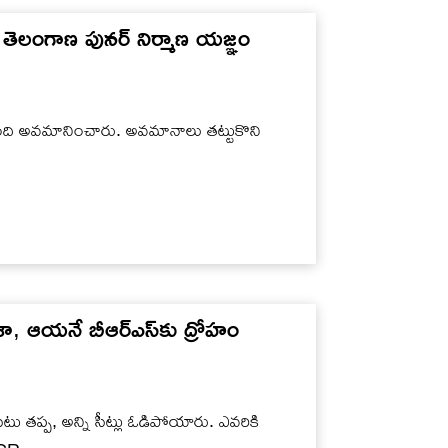
.. తెలంగాణ పునర్ నిర్మాణ యజ్ఞం
ంది అవమానించారు. అవమానాలు తట్టుకొని
చేశా, ఆయనే బీఆర్ఎస్‌కు ద్రోహం
్క సీటు తప్ప, అన్ని సీట్లు ఓడిపోయారు. ఎవరికి