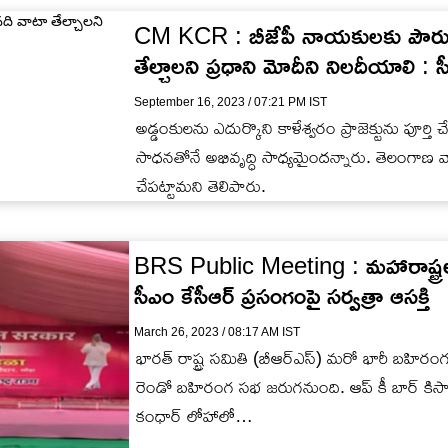
CM KCR : బీజేపీ నాయకులకు పౌరుషం
తేల్చాలని ప్రధాని మోదీని నిలదీయాలి : స
September 16, 2023 / 07:21 PM IST
అడ్డంకులను ఎదుర్కొని కాళేశ్వరం ప్రాజెక్టును పూర్తి 
సాధనతోనే అభివృద్ధి సాధ్యమైందన్నారు. తెలంగాణ వా
చేపట్టామని తెలిపారు.
BRS Public Meeting : మహారాష్ట్రల
సీఎం కేసీఆర్ ప్రసంగంపై సర్వత్రా ఆసక్తి
March 26, 2023 / 08:17 AM IST
భారత్ రాష్ట్ర సమితి (బీఆర్ఎస్) మరో భారీ బహిరంగ
రెండో బహిరంగ సభ జరుగనుంది. ఆప్ కీ బార్ కిసాన్
కంధార్ లోహాలో…