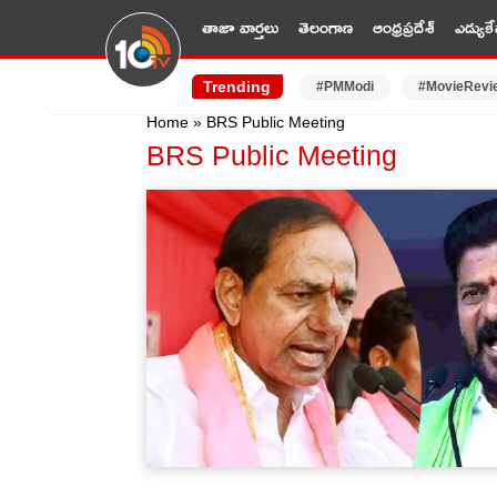
తాజా వార్తలు
తెలంగాణ
ఆంధ్రప్రదేశ్
ఎడ్యుకే
Trending
#PMModi
#MovieRevi
Home
»
BRS Public Meeting
BRS Public Meeting