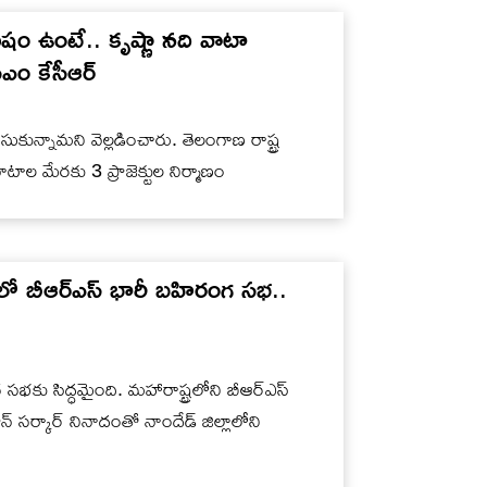
 ఉంటే.. కృష్ణా నది వాటా
ీఎం కేసీఆర్
చేసుకున్నామని వెల్లడించారు. తెలంగాణ రాష్ట్ర
టాల మేరకు 3 ప్రాజెక్టుల నిర్మాణం
ో బీఆర్ఎస్ భారీ బహిరంగ సభ..
 సభకు సిద్ధమైంది. మహారాష్ట్రలోని బీఆర్ఎస్
 సర్కార్ నినాదంతో నాందేడ్ జిల్లాలోని