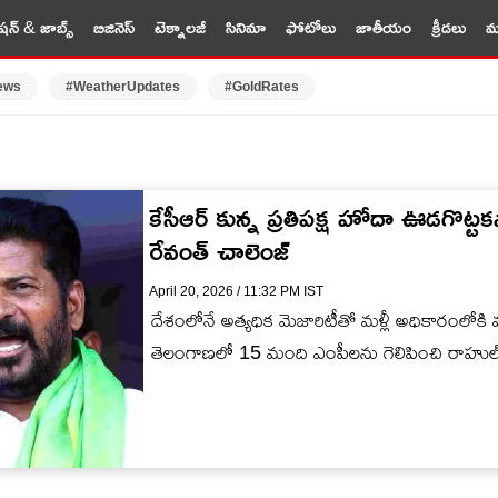
షన్ & జాబ్స్
బిజినెస్
టెక్నాలజీ
సినిమా
ఫోటోలు
జాతీయం
క్రీడలు
మర
ews
#WeatherUpdates
#GoldRates
కేసీఆర్ కున్న ప్రతిపక్ష హోదా ఊడగొట్ట
రేవంత్ చాలెంజ్
April 20, 2026 / 11:32 PM IST
దేశంలోనే అత్యధిక మెజారిటీతో మళ్లీ అధికారంలోకి వ
తెలంగాణలో 15 మంది ఎంపీలను గెలిపించి రాహుల్ గాం