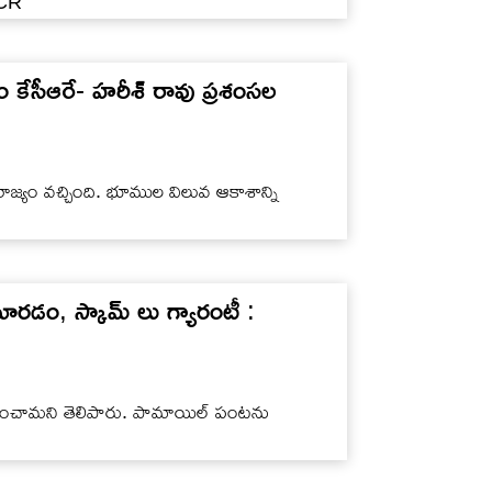
KCR
ం కేసీఆరే- హరీశ్ రావు ప్రశంసల
ు రాజ్యం వచ్చింది. భూముల విలువ ఆకాశాన్ని
మారడం, స్కామ్ లు గ్యారంటీ :
ూపించామని తెలిపారు. పామాయిల్ పంటను