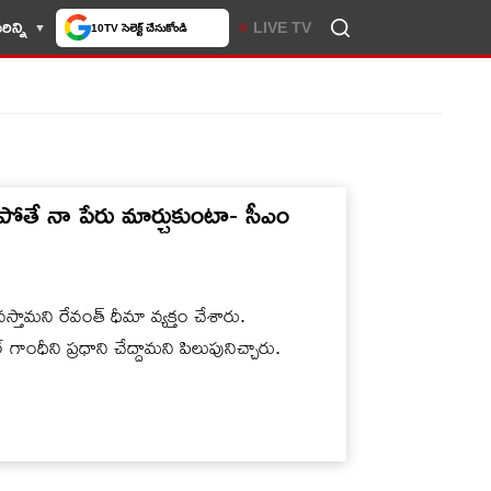
ిన్ని
LIVE TV
10TV సెలెక్ట్ చేసుకోండి
కపోతే నా పేరు మార్చుకుంటా- సీఎం
స్తామని రేవంత్ ధీమా వ్యక్తం చేశారు.
ధీని ప్రధాని చేద్దామని పిలుపునిచ్చారు.