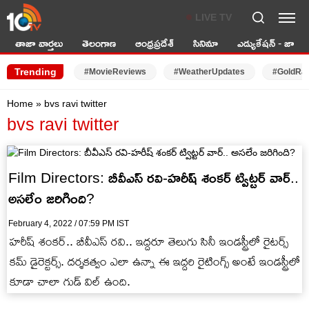
LIVE TV
తాజా వార్తలు
తెలంగాణ
ఆంధ్రప్రదేశ్
సినిమా
ఎడ్యుకేషన్ - జాబ్స్
Trending
#MovieReviews
#WeatherUpdates
#GoldRa
Home
»
bvs ravi twitter
bvs ravi twitter
Film Directors: బీవీఎస్ రవి-హరీష్ శంకర్ ట్విట్టర్ వార్..
అసలేం జరిగింది?
February 4, 2022 / 07:59 PM IST
హరీష్ శంకర్.. బీవీఎస్ రవి.. ఇద్దరూ తెలుగు సినీ ఇండస్ట్రీలో రైటర్స్
కమ్ డైరెక్టర్స్. దర్శకత్వం ఎలా ఉన్నా ఈ ఇద్దరి రైటింగ్స్ అంటే ఇండస్ట్రీలో
కూడా చాలా గుడ్ విల్ ఉంది.