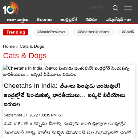
LIVE TV
తాజా వార్తలు
తెలంగాణ
ఆంధ్రప్రదేశ్
సినిమా
ఎడ్యుకేషన్ - జాబ్స్
Trending
#MovieReviews
#WeatherUpdates
#GoldRa
Home
»
Cats & Dogs
Cats & Dogs
Cheetahs In India: చీతాలు పెంపుడు జంతువులే!
ఇండ్లల్లోనే పెంచుకున్న భారతీయులు… అప్పటి వీడియోలు
విడుదల
September 17, 2022 / 03:35 PM IST
మన దేశంలో ఒకప్పుడు చీతాల్ని పెంపుడు జంతువుల్లాగా ఇండ్లల్లోనే
పెంచుకునే వాళ్లు. వాటిని మచ్చిక చేసుకుంటే అవి మనుషులతో ఎంతో