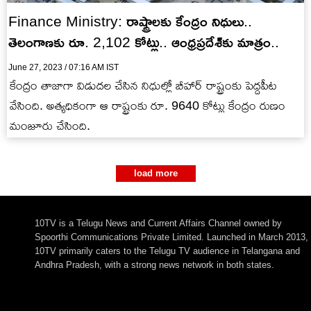
Finance Ministry: రాష్ట్రాలకు కేంద్రం నిధులు..
తెలంగాణకు రూ. 2,102 కోట్లు.. ఆంధ్రప్రదేశ్‌కు మాత్రం..
June 27, 2023 / 07:16 AM IST
కేంద్రం తాజాగా విడుదల చేసిన నిధుల్లో బీహార్ రాష్ట్రంకు పెద్దపీట
వేసింది. అత్యధికంగా ఆ రాష్ట్రంకు రూ. 9640 కోట్లు కేంద్రం రుణం
మంజూరు చేసింది.
load more
10TV is a Telugu News and Current Affairs Channel owned by
Spoorthi Communications Private Limited. Launched in March 2013,
10TV primarily caters to the Telugu TV audience in Telangana and
Andhra Pradesh, with a strong news network in both states.