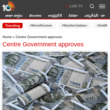
LIVE TV
తాజా వార్తలు
తెలంగాణ
ఆంధ్రప్రదేశ్
సినిమా
ఎడ్యుకేషన్ - జాబ్స్
Trending
#MovieReviews
#WeatherUpdates
#GoldRa
Home
»
Centre Government approves
Centre Government approves