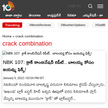
LIVE TV
తాజా వార్తలు
తెలంగాణ
ఆంధ్రప్రదేశ్
సినిమా
ఎడ్యుకేషన్ - జాబ్స్
Trending
#MovieReviews
#WeatherUpdates
#GoldRa
Home
»
crack combination
crack combination
NBK 107: క్రాక్ కాంబినేషన్ రిపీట్.. బాలయ్య కోసం
జయమ్మ ఫిక్స్!
January 5, 2022 / 03:04 PM IST
నటసింహా నందమూరి బాలకృష్ణ వరుసగా సినిమాలు లైనప్ చేస్తున్నారు.
‘అఖండ’ బ్లాక్ బస్టర్ హిట్ ఇచ్చిన ఊపులో వరస సినిమాలకి ప్లాన్
చేస్తున్న బాలయ్య ముందుగా ‘క్రాక్’ తో బ్లాక్‌బస్టర్..