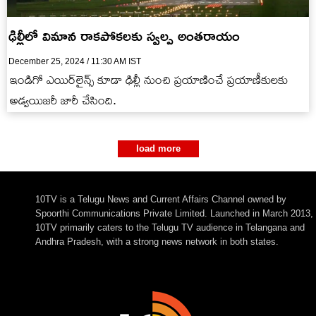
ఢిల్లీలో విమాన రాకపోకలకు స్వల్ప అంతరాయం
December 25, 2024 / 11:30 AM IST
ఇండిగో ఎయిర్‌లైన్స్ కూడా ఢిల్లీ నుంచి ప్రయాణించే ప్రయాణీకులకు
అడ్వయిజరీ జారీ చేసింది.
load more
10TV is a Telugu News and Current Affairs Channel owned by
Spoorthi Communications Private Limited. Launched in March 2013,
10TV primarily caters to the Telugu TV audience in Telangana and
Andhra Pradesh, with a strong news network in both states.