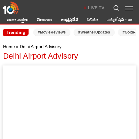
LIVE TV
తాజా వార్తలు
తెలంగాణ
ఆంధ్రప్రదేశ్
సినిమా
ఎడ్యుకేషన్ - జాబ్స్
Trending
#MovieReviews
#WeatherUpdates
#GoldRa
Home
»
Delhi Airport Advisory
Delhi Airport Advisory