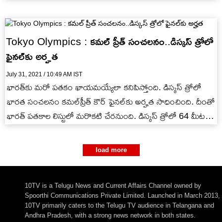
Tokyo Olympics : కమల్ ప్రీత్ సంచలనం..డిస్కస్ త్రోలో
ఫైనల్‌కు అర్హత
July 31, 2021 / 10:49 AM IST
భారత్‌కు మరో పతకం ఖాయమయ్యేలా కనిపిస్తోంది. డిస్కస్ త్రోలో
భారత సంచలనం కమల్‌ప్రీత్ కౌర్ ఫైనల్‌కు అర్హత సాధించింది. దీంతో
భారత్ పతకాల లిస్టులో మరొకటి చేరనుంది. డిస్కస్ త్రోలో 64 మీటర్ల
దూరం…
load more
10TV is a Telugu News and Current Affairs Channel owned by
Spoorthi Communications Private Limited. Launched in March 2013,
10TV primarily caters to the Telugu TV audience in Telangana and
Andhra Pradesh, with a strong news network in both states.