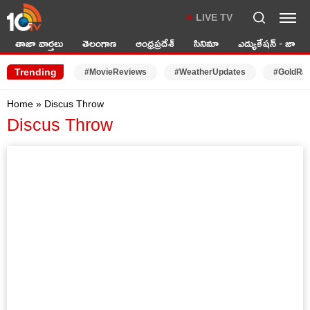
LIVE TV
తాజా వార్తలు
తెలంగాణ
ఆంధ్రప్రదేశ్
సినిమా
ఎడ్యుకేషన్ - జాబ్స్
Trending
#MovieReviews
#WeatherUpdates
#GoldRa
Home
»
Discus Throw
Discus Throw