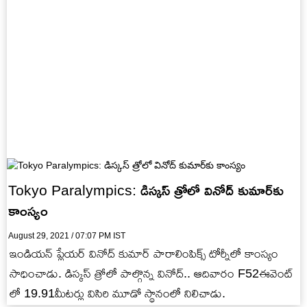
Tokyo Paralympics: డిస్కస్ త్రోలో వినోద్ కుమార్‌కు
కాంస్యం
August 29, 2021 / 07:07 PM IST
ఇండియన్ ప్లేయర్ వినోద్ కుమార్ పారాలింపిక్స్ టోర్నీలో కాంస్యం
సాధించాడు. డిస్కస్ త్రోలో పాల్గొన్న వినోద్.. ఆదివారం F52ఈవెంట్
లో 19.91మీటర్లు విసిరి మూడో స్థానంలో నిలిచాడు.