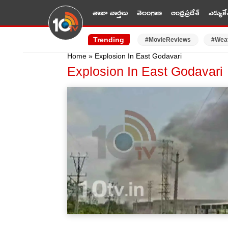
తాజా వార్తలు
తెలంగాణ
ఆంధ్రప్రదేశ్
ఎడ్యుకే
Trending
#MovieReviews
#Wea
Home
»
Explosion In East Godavari
Explosion In East Godavari