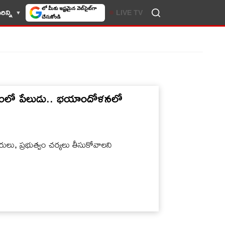
లో మీకు ఇష్టమైన వెబ్‌సైట్‌గా
ిన్ని
LIVE TV
చేసుకోండి
డలంలో పేలుడు.. భయాందోళనలో
రులు, ప్రభుత్వం చర్యలు తీసుకోవాలని