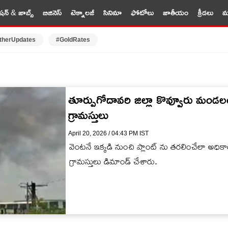
షన్ & జాబ్స్
బిజినెస్
టెక్నాలజీ
సినిమా
ఫోటోలు
జాతీయం
క్రీడలు
మర
therUpdates
#GoldRates
తూర్పుగోదావరి జిల్లా కొవ్వూరు మం
గ్రామస్తులు
April 20, 2026 / 04:43 PM IST
వెంటనే ఇక్కడి నుంచి ప్లాంట్ ను తరలించేలా అధికా
గ్రామస్తులు డిమాండ్ చేశారు.