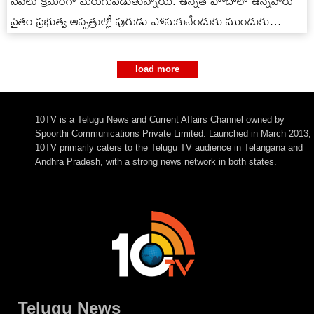
సేవలు క్రమంగా మెరుగుపడుతున్నాయి. ఉన్నత హోదాలో ఉన్నవారు
సైతం ప్రభుత్వ ఆస్పత్రుల్లో పురుడు పోసుకునేందుకు ముందుకు
వస్తున్నారు. తాజాగా ఏకంగా ఓ మహిళా…
load more
10TV is a Telugu News and Current Affairs Channel owned by
Spoorthi Communications Private Limited. Launched in March 2013,
10TV primarily caters to the Telugu TV audience in Telangana and
Andhra Pradesh, with a strong news network in both states.
Telugu News