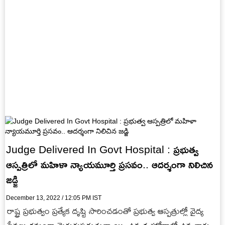
Judge Delivered In Govt Hospital : ప్రభుత్వ
ఆస్పత్రిలో మహిళా న్యాయమూర్తి ప్రసవం.. ఆదర్శంగా నిలిచిన
జడ్జి
December 13, 2022 / 12:05 PM IST
రాష్ట్ర ప్రభుత్వం ప్రత్యేక దృష్టి సారించడంతో ప్రభుత్వ ఆస్పత్రుల్లో వైద్య