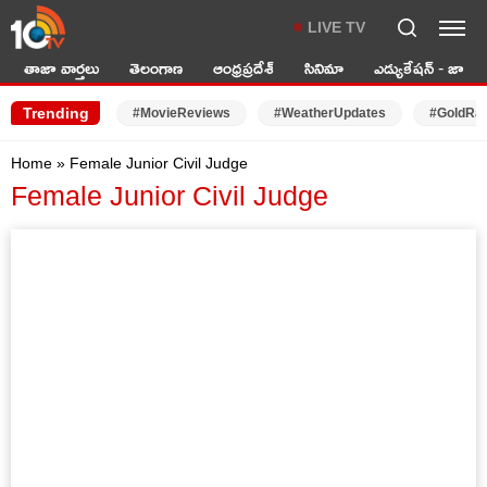
LIVE TV
తాజా వార్తలు
తెలంగాణ
ఆంధ్రప్రదేశ్
సినిమా
ఎడ్యుకేషన్ - జాబ్స్
Trending
#MovieReviews
#WeatherUpdates
#GoldRa
Home
»
Female Junior Civil Judge
Female Junior Civil Judge