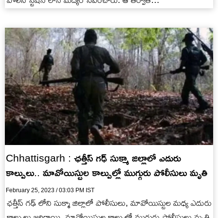
పోలీస్ స్టేషన్ లోనే మద్యం సేవించారు. ఆ తర్వాత…
Chhattisgarh : ఛత్తీస్ గఢ్ సుక్మా జిల్లాలో ఎదురు
కాల్పులు.. మావోయిస్టుల కాల్పుల్లో ముగ్గురు పోలీసులు మృతి
February 25, 2023 / 03:03 PM IST
ఛత్తీస్ గఢ్ లోని సుక్మా జిల్లాలో పోలీసులు, మావోయిస్టుల మధ్య ఎదురు
కాల్పులు జరిగాయి. మావోయిస్టుల కాల్పుల్లో ముగ్గురు పోలీసులు మృతి