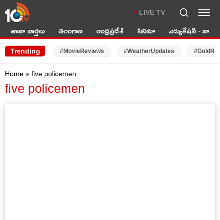
LIVE TV
తాజా వార్తలు
తెలంగాణ
ఆంధ్రప్రదేశ్
సినిమా
ఎడ్యుకేషన్ - జాబ్స్
Trending
#MovieReviews
#WeatherUpdates
#GoldRa
Home
»
five policemen
five policemen