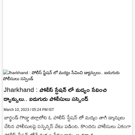
Jharkhand : పోలీస్ స్టేషన్ లో మద్యం సేవించి
డ్యాన్సులు.. ఐదుగురు పోలీసులు సస్పెండ్
March 10, 2023 / 05:24 PM IST
జార్ఖండ్ గొడ్డా జిల్లాలోని ఓ పోలీస్ స్టేషన్ లో మద్యం తాగి డ్యాన్సులు
చేసిన పోలీసులపై సస్పెన్షన్ వేటు పడింది. కొందరు పోలీసులు ఏకంగా