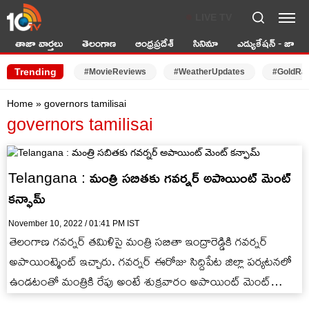
LIVE TV
తాజా వార్తలు
తెలంగాణ
ఆంధ్రప్రదేశ్
సినిమా
ఎడ్యుకేషన్ - జాబ్స్
Trending
#MovieReviews
#WeatherUpdates
#GoldRa
Home
»
governors tamilisai
governors tamilisai
Telangana : మంత్రి సబితకు గవర్నర్ అపాయింట్ మెంట్
కన్ఫామ్
November 10, 2022 / 01:41 PM IST
తెలంగాణ గవర్నర్ తమిళిసై మంత్రి సబితా ఇంద్రారెడ్డికి గవర్నర్
అపాయింట్మెంట్ ఇచ్చారు. గవర్నర్ ఈరోజు సిద్దిపేట జిల్లా పర్యటనలో
ఉండటంతో మంత్రికి రేపు అంటే శుక్రవారం అపాయింట్ మెంట్
ఇచ్చారు.