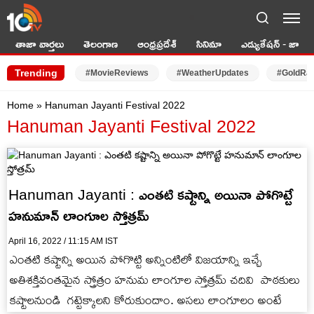
LIVE TV
తాజా వార్తలు
తెలంగాణ
ఆంధ్రప్రదేశ్
సినిమా
ఎడ్యుకేషన్ - జాబ్స్
Trending
#MovieReviews
#WeatherUpdates
#GoldRa
Home
»
Hanuman Jayanti Festival 2022
Hanuman Jayanti Festival 2022
Hanuman Jayanti : ఎంతటి కష్టాన్ని అయినా పోగొట్టే
హనుమాన్ లాంగూల స్తోత్రమ్
April 16, 2022 / 11:15 AM IST
ఎంతటి కష్టాన్ని అయిన పోగొట్టి అన్నింటిలో విజయాన్ని ఇచ్చే
అతిశక్తివంతమైన స్త్రోత్రం హనుమ లాంగూల స్తోత్రమ్ చదివి పాఠకులు
కష్టాలనుండి గట్టెక్కాలని కోరుకుందాం. అసలు లాంగూలం అంటే