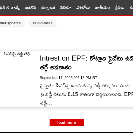
షన్ & జాబ్స్
బిజినెస్
టెక్నాలజీ
సినిమా
ఫోటోలు
జాతీయం
క్రీడలు
మర
therUpdates
#GoldRates
Intrest on EPF: కోట్లాది ప్రైవేటు ఉద్యో
తగ్గే అవకాశం
September 17, 2023 / 06:18 PM IST
ప్రస్తుతం పీఎఫ్‌పై అందుతున్న వడ్డీ తక్కువగా ఉ
పై వడ్డీ రేటును 8.15 శాతంగా నిర్ణయించింది. EPF
వడ్డీ…
load more