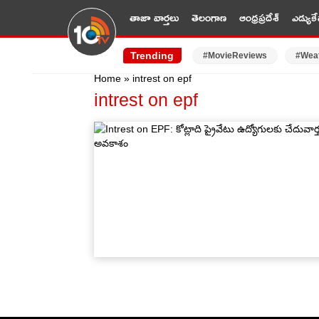
తాజా వార్తలు
తెలంగాణ
ఆంధ్రప్రదేశ్
ఎడ్యుకే
Trending
#MovieReviews
#Wea
Home
»
intrest on epf
intrest on epf