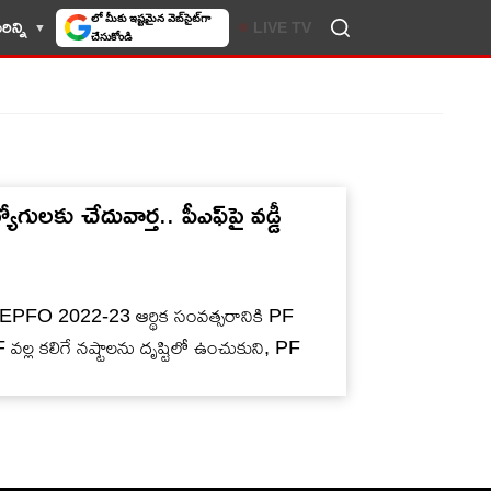
లో మీకు ఇష్టమైన వెబ్‌సైట్‌గా
ిన్ని
LIVE TV
చేసుకోండి
గులకు చేదువార్త.. పీఎఫ్‌పై వడ్డీ
ంది. EPFO 2022-23 ఆర్థిక సంవత్సరానికి PF
 వల్ల కలిగే నష్టాలను దృష్టిలో ఉంచుకుని, PF