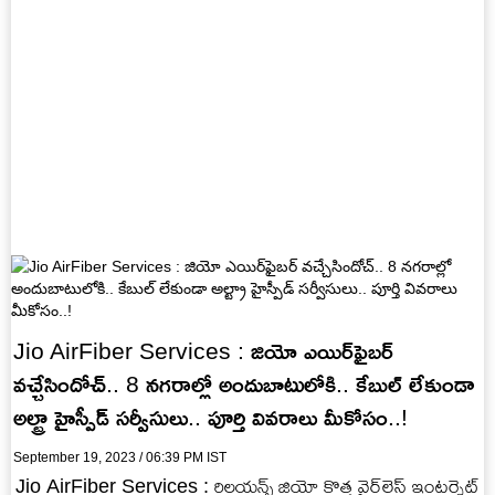
Jio AirFiber Services : జియో ఎయిర్‌ఫైబర్
వచ్చేసిందోచ్.. 8 నగరాల్లో అందుబాటులోకి.. కేబుల్ లేకుండా
అల్ట్రా హైస్పీడ్ సర్వీసులు.. పూర్తి వివరాలు మీకోసం..!
September 19, 2023 / 06:39 PM IST
Jio AirFiber Services : రిలయన్స్ జియో కొత్త వైర్‌లెస్ ఇంటర్నెట్