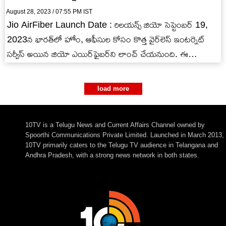
August 28, 2023 / 07:55 PM IST
Jio AirFiber Launch Date : రిలయన్స్ జియో సెప్టెంబర్ 19,
2023న భారత్‌లో హోం, ఆఫీసుల కోసం కొత్త వైర్‌లెస్ ఇంటర్నెట్
సర్వీస్ అయిన జియో ఎయిర్‌ఫైబర్‌ని లాంచ్ చేయనుంది. ఈ
సర్వీసులో…
load more
10TV is a Telugu News and Current Affairs Channel owned by
Spoorthi Communications Private Limited. Launched in March 2013,
10TV primarily caters to the Telugu TV audience in Telangana and
Andhra Pradesh, with a strong news network in both states.