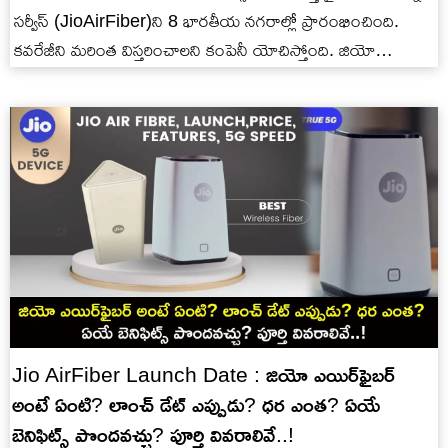
సర్వీస్ (JioAirFiber)ని 8 భారతీయ నగరాల్లో ప్రారంభించింది.
కవరేజీని మరింత విస్తరించాలని కంపెనీ యోచిస్తోంది. జియో
ఎయిర్‌ఫైబర్ ఫాస్ట్-స్పీడ్ ఇంటర్నెట్, OTT…
Jio AirFiber Launch Date : జియో ఎయిర్‌‌ఫైబర్
అంటే ఏంటి? లాంచ్ డేట్ ఎప్పుడు? ధర ఎంత? ఏయే
బెనిఫిట్స్ పొందవచ్చు? పూర్తి వివరాలివే..!