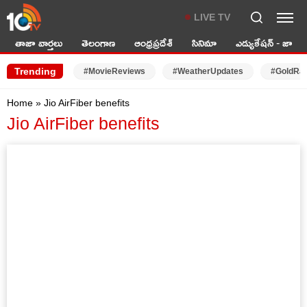
LIVE TV
తాజా వార్తలు
తెలంగాణ
ఆంధ్రప్రదేశ్
సినిమా
ఎడ్యుకేషన్ - జాబ్స్
Trending
#MovieReviews
#WeatherUpdates
#GoldRa
Home
»
Jio AirFiber benefits
Jio AirFiber benefits