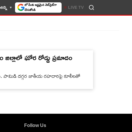
లో మీకు ఇష్టమైన వెబ్‌సైట్‌గా
ిన్ని
LIVE TV
చేసుకోండి
ల్లాలో ఘోర రోడ్డు ప్రమాదం
ది. పామిడి దగ్గర జాతీయ రహదారిపై కూలీలతో
Follow Us