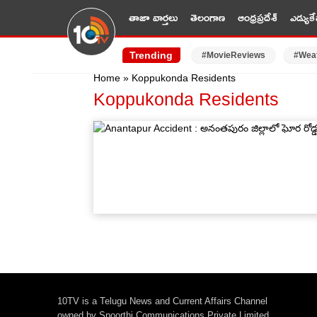
తాజా వార్తలు
తెలంగాణ
ఆంధ్రప్రదేశ్
ఎడ్యుకే
Trending
#MovieReviews
#Wea
Home
»
Koppukonda Residents
Koppukonda Residents
10TV is a Telugu News and Current Affairs Channel
owned by Spoorthi Communications Private Limited.