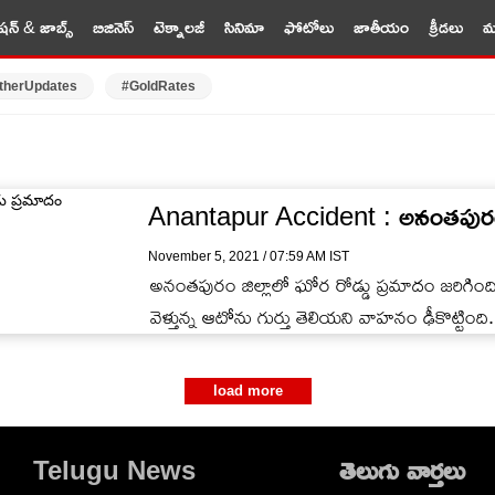
షన్ & జాబ్స్
బిజినెస్
టెక్నాలజీ
సినిమా
ఫోటోలు
జాతీయం
క్రీడలు
మర
therUpdates
#GoldRates
Anantapur Accident : అనంతపురం జి
November 5, 2021 / 07:59 AM IST
అనంతపురం జిల్లాలో ఘోర రోడ్డు ప్రమాదం జరిగిం
వెళ్తున్న ఆటోను గుర్తు తెలియని వాహనం ఢీకొట్టింది.
load more
Telugu News
తెలుగు వార్తలు