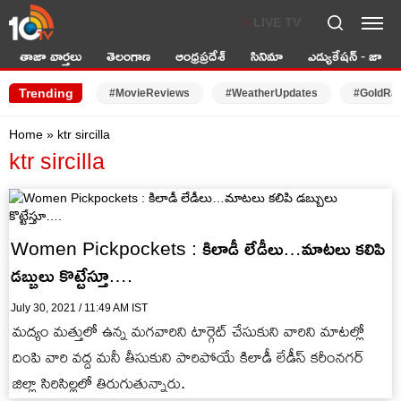
LIVE TV
తాజా వార్తలు
తెలంగాణ
ఆంధ్రప్రదేశ్
సినిమా
ఎడ్యుకేషన్ - జాబ్స్
Trending
#MovieReviews
#WeatherUpdates
#GoldRa
Home
»
ktr sircilla
ktr sircilla
Women Pickpockets : కిలాడీ లేడీలు…మాటలు కలిపి
డబ్బులు కొట్టేస్తూ….
July 30, 2021 / 11:49 AM IST
మద్యం మత్తులో ఉన్న మగవారిని టార్గెట్ చేసుకుని వారిని మాటల్లో
దింపి వారి వద్ద మనీ తీసుకుని పారిపోయే కిలాడీ లేడీస్ కరీంనగర్
జిల్లా సిరిసిల్లలో తిరుగుతున్నారు.