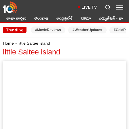
LIVE TV
తాజా వార్తలు
తెలంగాణ
ఆంధ్రప్రదేశ్
సినిమా
ఎడ్యుకేషన్ - జాబ్స్
Trending
#MovieReviews
#WeatherUpdates
#GoldRa
Home
»
little Saltee island
little Saltee island