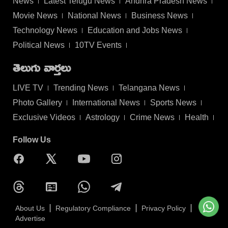
News
Latest Telugu News
Andhra Pradesh News
Movie News
National News
Business News
Technology News
Education and Jobs News
Political News
10TV Events
తెలుగు వార్తలు
LIVE TV
Trending News
Telangana News
Photo Gallery
International News
Sports News
Exclusive Videos
Astrology
Crime News
Health
Follow Us
About Us
Regulatory Compliance
Privacy Policy
Advertise