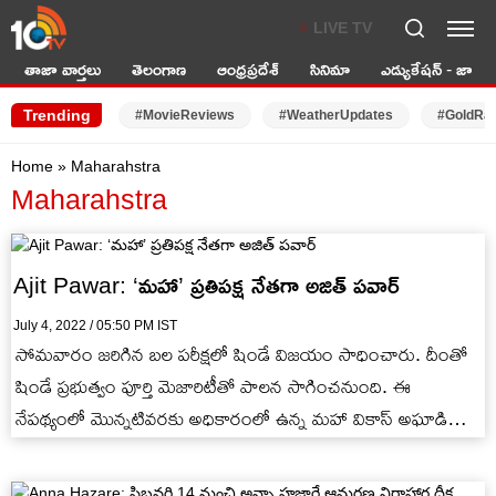
LIVE TV
తాజా వార్తలు
తెలంగాణ
ఆంధ్రప్రదేశ్
సినిమా
ఎడ్యుకేషన్ - జాబ్స్
Trending
#MovieReviews
#WeatherUpdates
#GoldRa
Home
»
Maharahstra
Maharahstra
Ajit Pawar: ‘మహా’ ప్రతిపక్ష నేతగా అజిత్ పవార్
July 4, 2022 / 05:50 PM IST
సోమవారం జరిగిన బల పరీక్షలో షిండే విజయం సాధించారు. దీంతో
షిండే ప్రభుత్వం పూర్తి మెజారిటీతో పాలన సాగించనుంది. ఈ
నేపథ్యంలో మొన్నటివరకు అధికారంలో ఉన్న మహా వికాస్ అఘాడి
(ఎమ్‌వీఏ) ప్రతిపక్షంగా మారింది.…