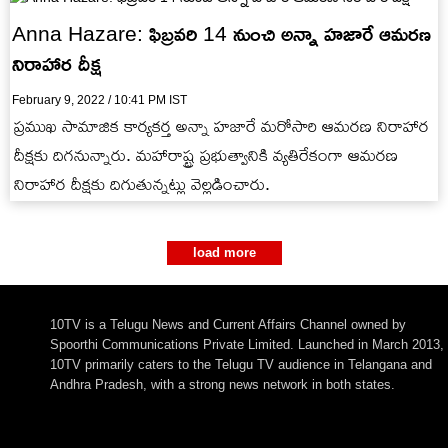
Anna Hazare: ఫిబ్రవరి 14 నుంచి అన్నా హజారే ఆమరణ
నిరాహార దీక్ష
February 9, 2022 / 10:41 PM IST
ప్రముఖ సామాజిక కార్యకర్త అన్నా హజారే మరోసారి ఆమరణ నిరాహార
దీక్షకు దిగనున్నారు. మహారాష్ట్ర ప్రభుత్వానికి వ్యతిరేకంగా ఆమరణ
నిరాహార దీక్షకు దిగుతున్నట్లు వెల్లడించారు.
load more
10TV is a Telugu News and Current Affairs Channel owned by
Spoorthi Communications Private Limited. Launched in March 2013,
10TV primarily caters to the Telugu TV audience in Telangana and
Andhra Pradesh, with a strong news network in both states.